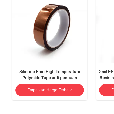
Silicone Free High Temperature
2mil ES
Polymide Tape anti penuaan
Resista
0.035mm
Dapatkan Harga Terbaik
D