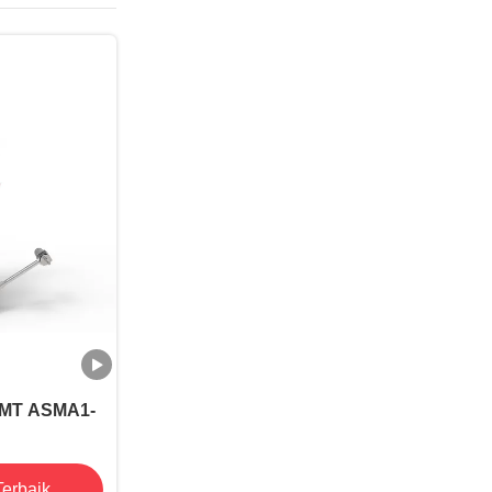
SMT ASMA1-
erbaik