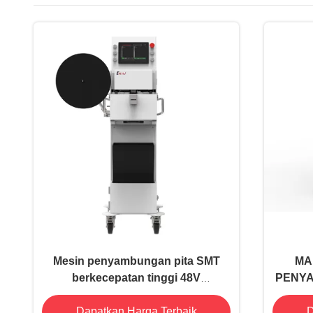
Mesin penyambungan pita SMT
MA
berkecepatan tinggi 48V
PENY
penyambungan non vakum
Dapatkan Harga Terbaik
D