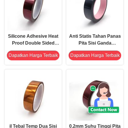
Silicone Adhesive Heat
Anti Statis Tahan Panas
Proof Double Sided
Pita Sisi Ganda
Tape 8.0mil Polimida
Polimida Debit
Dapatkan Harga Terbaik
Dapatkan Harga Terbaik
Tape
Elektrostatik Rendah
il Tebal Temp Dua Sisi
0.2mm Suhu Tinggi Pita