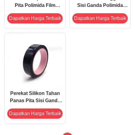
Pita Polimida Film
Sisi Ganda Polimida
Didukung
Suhu Tinggi Pita Sisi
Dapatkan Harga Terbaik
Dapatkan Harga Terbaik
Ganda, 0.2mm Tahan
Panas Pita 2 Sisi
Perekat Silikon Tahan
Panas Pita Sisi Ganda
8.2mil Anti Statis
Dapatkan Harga Terbaik