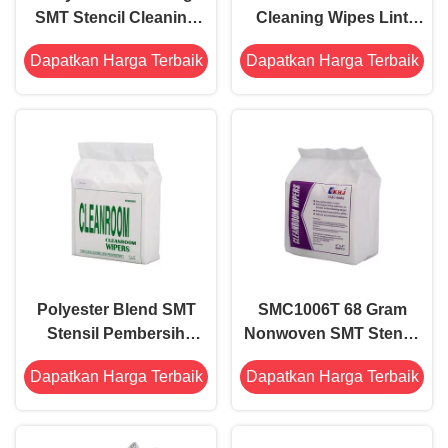
SMT Stencil Cleaning
Cleaning Wipes Lint
Wiper Tisu pembersih
Free Untuk Industri
Dapatkan Harga Terbaik
Dapatkan Harga Terbaik
kelas
Semikonduktor
Polyester Blend SMT
SMC1006T 68 Gram
Stensil Pembersih
Nonwoven SMT Stencil
Wiper
Pembersih Wiper
Dapatkan Harga Terbaik
Dapatkan Harga Terbaik