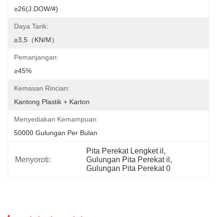
≥26(J.DOW/#)
Daya Tarik:
≥3,5（KN/M）
Pemanjangan:
≥45%
Kemasan Rincian:
Kantong Plastik + Karton
Menyediakan Kemampuan:
50000 Gulungan Per Bulan
Pita Perekat Lengket il
, 
Menyoroti:
Gulungan Pita Perekat il
, 
Gulungan Pita Perekat 0