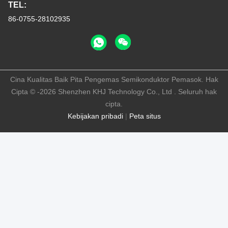
TEL:
86-0755-28102935
Cina Kualitas Baik Pita Pengemas Semikonduktor Pemasok. Hak
Cipta © -2026 Shenzhen KHJ Technology Co., Ltd . Seluruh hak
cipta.
Kebijakan pribadi
|
Peta situs