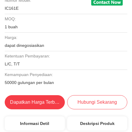
Nomor Model:
IC161E
MOQ:
1 buah
Harga:
dapat dinegosiasikan
Ketentuan Pembayaran:
L/C, T/T
Kemampuan Penyediaan:
50000 gulungan per bulan
Dapatkan Harga Terbaik
Hubungi Sekarang
Informasi Detil
Deskripsi Produk