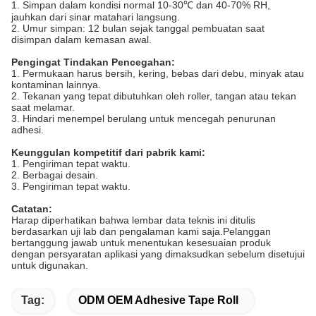
1. Simpan dalam kondisi normal 10-30℃ dan 40-70% RH,
jauhkan dari sinar matahari langsung.
2. Umur simpan: 12 bulan sejak tanggal pembuatan saat
disimpan dalam kemasan awal.
Pengingat Tindakan Pencegahan:
1. Permukaan harus bersih, kering, bebas dari debu, minyak atau
kontaminan lainnya.
2. Tekanan yang tepat dibutuhkan oleh roller, tangan atau tekan
saat melamar.
3. Hindari menempel berulang untuk mencegah penurunan
adhesi.
Keunggulan kompetitif dari pabrik kami:
1. Pengiriman tepat waktu.
2. Berbagai desain.
3. Pengiriman tepat waktu.
Catatan:
Harap diperhatikan bahwa lembar data teknis ini ditulis
berdasarkan uji lab dan pengalaman kami saja.Pelanggan
bertanggung jawab untuk menentukan kesesuaian produk
dengan persyaratan aplikasi yang dimaksudkan sebelum disetujui
untuk digunakan.
Tag:
ODM OEM Adhesive Tape Roll