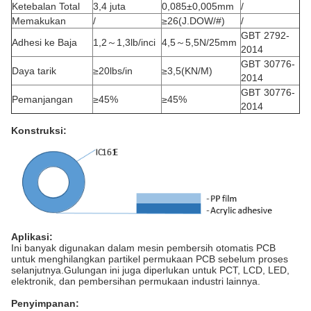
Ketebalan Total
3,4 juta
0,085±0,005mm
/
Memakukan
/
≥26(J.DOW/#)
/
GBT 2792-
Adhesi ke Baja
1,2～1,3lb/inci
4,5～5,5N/25mm
2014
GBT 30776-
Daya tarik
≥20lbs/in
≥3,5(KN/M)
2014
GBT 30776-
Pemanjangan
≥45%
≥45%
2014
Konstruksi:
Aplikasi:
Ini banyak digunakan dalam mesin pembersih otomatis PCB
untuk menghilangkan partikel permukaan PCB sebelum proses
selanjutnya.Gulungan ini juga diperlukan untuk PCT, LCD, LED,
elektronik, dan pembersihan permukaan industri lainnya.
Penyimpanan: