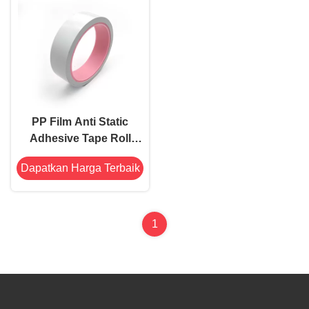
PP Film Anti Static
Adhesive Tape Roll
0,085mm Debit
Dapatkan Harga Terbaik
elektrostatik rendah
1