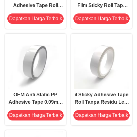
Adhesive Tape Roll
Film Sticky Roll Tape
untuk elektronik bersih
Putih Antistatik Tape
Dapatkan Harga Terbaik
Dapatkan Harga Terbaik
Untuk Membersihkan
Debu Permukaan
OEM Anti Static PP
il Sticky Adhesive Tape
Adhesive Tape 0.09mm
Roll Tanpa Residu Lem
akrilik Silikon Gratis
Untuk Membersihkan
Dapatkan Harga Terbaik
Dapatkan Harga Terbaik
Debu