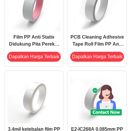
Film PP Anti Statis
PCB Cleaning Adhesive
Didukung Pita Perekat
Tape Roll Film PP Anti
Akrilik Gulungan Silikon
Statis 0.09mm Sticky
Dapatkan Harga Terbaik
Dapatkan Harga Terbaik
Gratis OEM ODM
Roll Tape
3.4mil ketebalan film PP
E2-IC268A 0.085mm PP