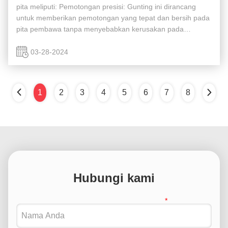
pita meliputi: Pemotongan presisi: Gunting ini dirancang
untuk memberikan pemotongan yang tepat dan bersih pada
pita pembawa tanpa menyebabkan kerusakan pada
komponen atau struktur pita. Pisau tajam:Bilah gunting pita
pemasangan biasanya sangat ...
03-28-2024
1
2
3
4
5
6
7
8
Hubungi kami