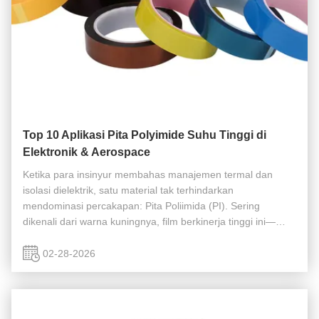
Top 10 Aplikasi Pita Polyimide Suhu Tinggi di
Elektronik & Aerospace
Ketika para insinyur membahas manajemen termal dan
isolasi dielektrik, satu material tak terhindarkan
mendominasi percakapan: Pita Poliimida (PI). Sering
dikenali dari warna kuningnya, film berkinerja tinggi ini—
paling dikenal dengan nama merek Kapton™—bukan lagi
sekadar utilitas "bagus untuk ...
02-28-2026