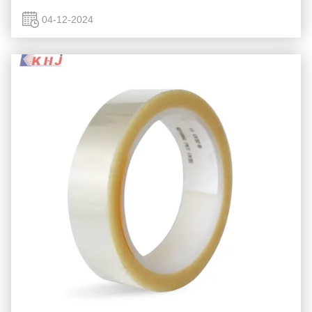
penulisan wafer, dipotong menjadi biji-bijian kecil, dan
kemudian memotong biji-bijian ...
04-12-2024