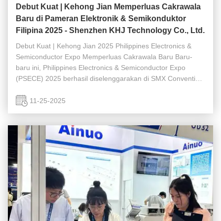
Debut Kuat | Kehong Jian Memperluas Cakrawala
Baru di Pameran Elektronik & Semikonduktor
Filipina 2025 - Shenzhen KHJ Technology Co., Ltd.
Debut Kuat | Kehong Jian 2025 Philippines Electronics &
Semiconductor Expo Memperluas Cakrawala Baru Baru-
baru ini, Philippines Electronics & Semiconductor Expo
(PSECE) 2025 berhasil diselenggarakan di SMX Convention
Center di Manila. Sepanjang acara tiga hari tersebut, stan
Kehong Jian tetap ...
11-25-2025