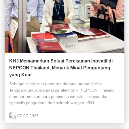
KHJ Memamerkan Solusi Perekaman Inovatif di
NEPCON Thailand, Menarik Minat Pengunjung
yang Kuat
Sebagai salah satu pameran dagang utama di Asia
Tenggara untuk manufaktur elektronik, NEPCON Thailand
mempertemukan para pemimpin industri, insinyur, dan
spesialis pengadaan dari seluruh wilayah. KHJ
memanfaatkan kesempatan berharga ini untuk terhubung
dengan pasar dan mendemonstrasikan kemajuan ...
07-07-2025