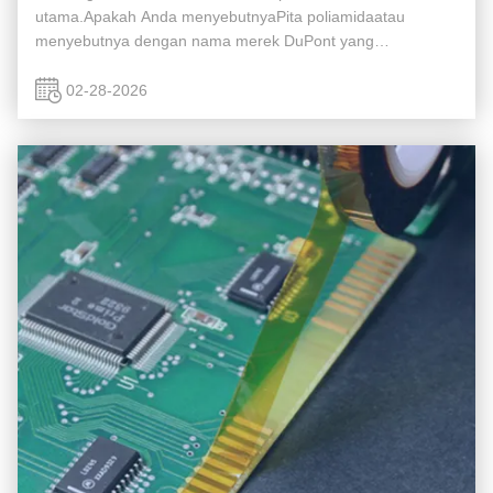
utama.Apakah Anda menyebutnyaPita poliamidaatau
menyebutnya dengan nama merek DuPont yang
terkenal,KaptonTM, bahan ini adalah tulang punggung dari
isolasi modern. Tapi saat kita bergerak ...
02-28-2026