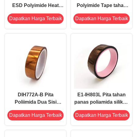
ESD Polyimide Heat
Polyimide Tape tahan
Resistant Tape Untuk
panas 290°C 0.05mm
Dapatkan Harga Terbaik
Dapatkan Harga Terbaik
Kaca Oven
Ketebalan OEM ODM
DIH772A-B Pita
E1-IH803L Pita tahan
Poliimida Dua Sisi
panas poliamida silikon
Tahan Panas Perekat
hitam Pita antistatik
Dapatkan Harga Terbaik
Dapatkan Harga Terbaik
Silikon
ESD