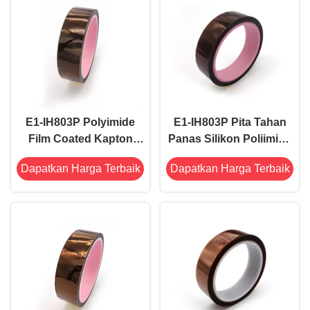
E1-IH803P Polyimide
E1-IH803P Pita Tahan
Film Coated Kapton
Panas Silikon Poliimida
tape ketahanan panas
Rendah Statis 2mil
Dapatkan Harga Terbaik
Dapatkan Harga Terbaik
Silicone Adhesive