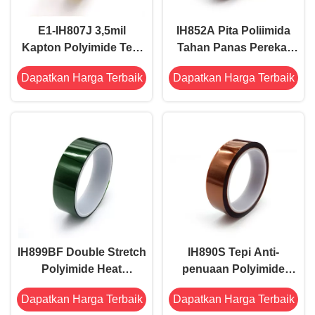
E1-IH807J 3,5mil
IH852A Pita Poliimida
Kapton Polyimide Tepi
Tahan Panas Perekat
tahan panas Masking
Tinggi Perekat Silikon
Dapatkan Harga Terbaik
Dapatkan Harga Terbaik
ESD Silikon
Disetujui RoHS
IH899BF Double Stretch
IH890S Tepi Anti-
Polyimide Heat
penuaan Polyimide
Resistant Tape Acrylic
Bersuhu Tinggi Bebas
Dapatkan Harga Terbaik
Dapatkan Harga Terbaik
High Adhesion warna
Silikon 0,035mm