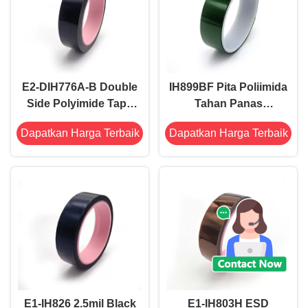
E2-DIH776A-B Double
IH899BF Pita Poliimida
Side Polyimide Tape
Tahan Panas
tahan panas 8.2mil Low
Peregangan Ganda
Dapatkan Harga Terbaik
Dapatkan Harga Terbaik
Anti Static
Warna Kuning Pucat
Daya Rekat Rendah
E1-IH826 2.5mil Black
E1-IH803H ESD