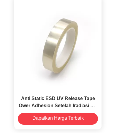
Anti Static ESD UV Release Tape
Ower Adhesion Setelah Iradiasi UV
ODM
Dapatkan Harga Terbaik