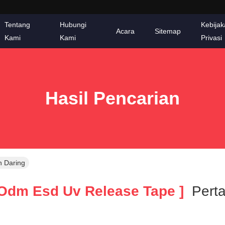
Tentang
Hubungi
Kebija
Acara
Sitemap
Kami
Kami
Privasi
Hasil Pencarian
 Daring
Odm Esd Uv Release Tape ]
Pert