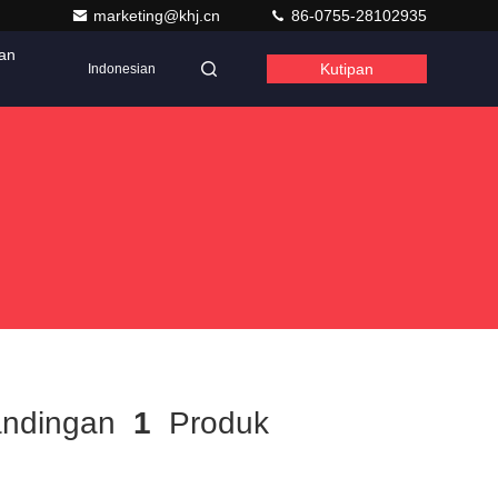
marketing@khj.cn
86-0755-28102935
kan
Kutipan
Indonesian
andingan
1
Produk