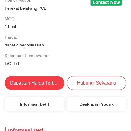
Nomor Model:
Perekat belakang PCB
MOQ:
1 buah
Harga:
dapat dinegosiasikan
Ketentuan Pembayaran:
L/C, T/T
Dapatkan Harga Terbaik
Hubungi Sekarang
Informasi Detil
Deskripsi Produk
Informasi Detil