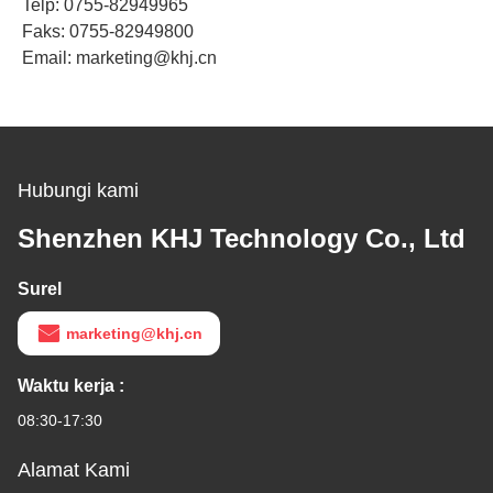
Telp: 0755-82949965
Faks: 0755-82949800
Email: marketing@khj.cn
Hubungi kami
Shenzhen KHJ Technology Co., Ltd
Surel
marketing@khj.cn
Waktu kerja :
08:30-17:30
Alamat Kami