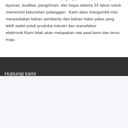
layanan, kualitas, pengiriman, dan biaya selama 24 tahun untuk
memenuhi kebutuhan pelanggan. .Kami akan mengambil misi
menyediakan bahan pembantu dan bahan habis pakai yang
lebih stabil untuk produksi industri dan manufaktur
elektronik.Kami tidak akan melupakan niat awal kami dan terus
maju.
Hubungi kami
Shenzhen KHJ Technology Co., Ltd
Surel
marketing@khj.cn
Waktu kerja :