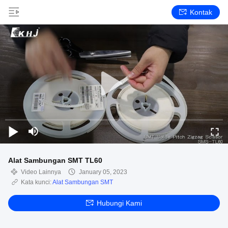
Kontak
Alat Sambungan SMT TL60
Video Lainnya
January 05, 2023
Kata kunci:
Alat Sambungan SMT
Hubungi Kami