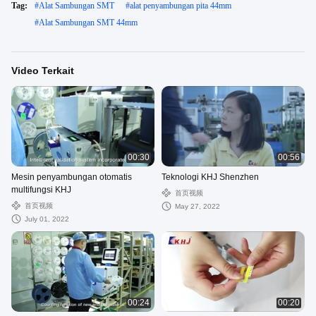
Tag:
#
Alat Sambungan SMT
#
alat penyambungan pita 44mm
#
Alat Sambungan SMT 44mm
Video Terkait
00:30
00:56
Mesin penyambungan otomatis
Teknologi KHJ Shenzhen
multifungsi KHJ
首页视频
首页视频
May 27, 2022
July 01, 2022
00:24
00:20