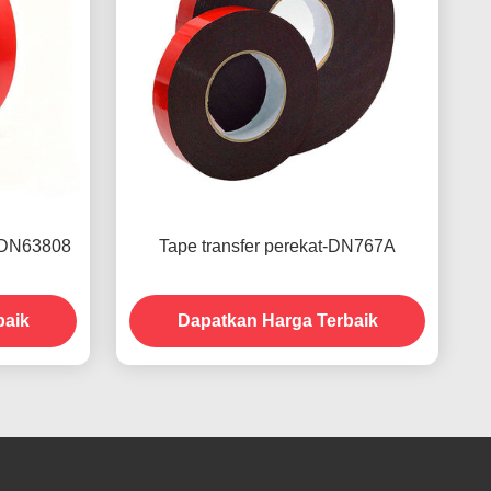
 -DN63808
Tape transfer perekat-DN767A
baik
Dapatkan Harga Terbaik