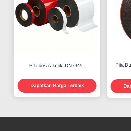
Pita Du
Pita busa akrilik -DN73451
Dapatkan Harga Terbaik
Dap