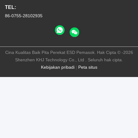
TEL:
86-0755-28102935
Cina Kualitas Baik Pita Perekat ESD Pemasok. Hak Cipta © -2026
Shenzhen KHJ Technology Co., Ltd . Seluruh hak cipta.
Kebijakan pribadi
|
Peta situs