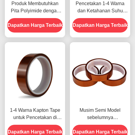
Produk Membutuhkan
Pencetakan 1-4 Warna
Pita Polyimide dengan
dan Ketahanan Suhu
Resistensi Tegangan
-10C-80C Metode
Dapatkan Harga Terbaik
1000V
Dapatkan Harga Terbaik
Pembayaran Kartu Kredit
untuk Model Sebelumnya
1-4 Warna Kapton Tape
Musim Semi Model
untuk Pencetakan di
sebelumnya
Bagian Depan
menampilkan Ketahanan
Dapatkan Harga Terbaik
Dapatkan Harga Terbaik
Terhadap Kelembaban