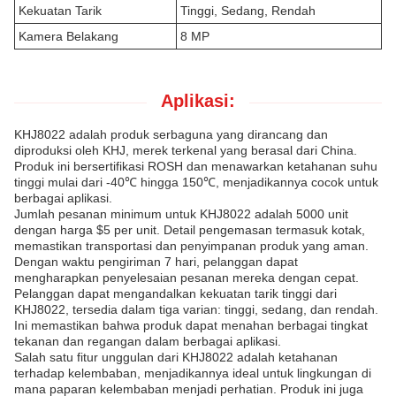
Kekuatan Tarik
Tinggi, Sedang, Rendah
Kamera Belakang
8 MP
Aplikasi:
KHJ8022 adalah produk serbaguna yang dirancang dan
diproduksi oleh KHJ, merek terkenal yang berasal dari China.
Produk ini bersertifikasi ROSH dan menawarkan ketahanan suhu
tinggi mulai dari -40℃ hingga 150℃, menjadikannya cocok untuk
berbagai aplikasi.
Jumlah pesanan minimum untuk KHJ8022 adalah 5000 unit
dengan harga $5 per unit. Detail pengemasan termasuk kotak,
memastikan transportasi dan penyimpanan produk yang aman.
Dengan waktu pengiriman 7 hari, pelanggan dapat
mengharapkan penyelesaian pesanan mereka dengan cepat.
Pelanggan dapat mengandalkan kekuatan tarik tinggi dari
KHJ8022, tersedia dalam tiga varian: tinggi, sedang, dan rendah.
Ini memastikan bahwa produk dapat menahan berbagai tingkat
tekanan dan regangan dalam berbagai aplikasi.
Salah satu fitur unggulan dari KHJ8022 adalah ketahanan
terhadap kelembaban, menjadikannya ideal untuk lingkungan di
mana paparan kelembaban menjadi perhatian. Produk ini juga