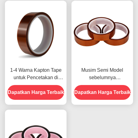
1-4 Warna Kapton Tape
Musim Semi Model
untuk Pencetakan di
sebelumnya
Bagian Depan
menampilkan Ketahanan
Dapatkan Harga Terbaik
Dapatkan Harga Terbaik
Terhadap Kelembaban
dan Kekuatan Kupas
2.5N/25mm