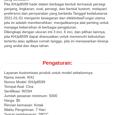
Pita KHJp8599 hadir dalam berbagai bentuk termasuk persegi
panjang, lingkaran, oval, persegi, dan bentuk kustom, melayani
preferensi dan persyaratan yang berbeda.Tanggal kedaluwarsa
2021-01-01 menjamin kesegaran dan efektivitasFungsi utama
pita ini adalah membersihkan, menjadikannya alat penting untuk
menjaga kebersihan di berbagai pengaturan.
Dilengkapi dengan ukuran inti 3 inci, 6 inci, dan pilihan lainnya,
pita KHJp8599 dapat disesuaikan untuk memenuhi kebutuhan
tertentu.atau aplikasi rumah tangga, pita ini menawarkan kinerja
yang andal dan daya tahan.
Pengaturan:
Layanan kustomisasi produk untuk model sebelumnya:
Nama merek: KHJ
Nomor Model: KHJp8599
Tempat Asal: Cina
Sertifikasi: ROSH
Jumlah pesanan minimum: 5000
Harga: $5
Rincian kemasan: Kotak
Waktu Pengiriman: 7 Hari
Syarat pembayaran: 280°C