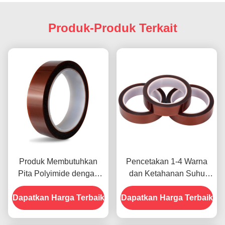
Produk-Produk Terkait
Produk Membutuhkan
Pencetakan 1-4 Warna
Pita Polyimide dengan
dan Ketahanan Suhu
Resistensi Tegangan
-10C-80C Metode
Dapatkan Harga Terbaik
1000V
Dapatkan Harga Terbaik
Pembayaran Kartu Kredit
untuk Model Sebelumnya