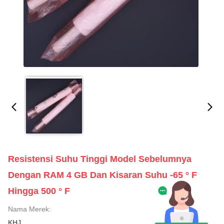
Resistensi Suhu Tinggi Model Sebelumnya
Dengan RAM 4 GB Dan Kisaran Suhu -65 ° F
Hingga 500 ° F
Nama Merek:
KHJ