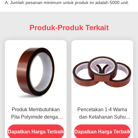
A: Jumlah pesanan minimum untuk produk ini adalah 5000 unit.
Produk-Produk Terkait
Produk Membutuhkan
Pencetakan 1-4 Warna
Pita Polyimide dengan
dan Ketahanan Suhu
Resistensi Tegangan
-10C-80C Metode
Dapatkan Harga Terbaik
1000V
Dapatkan Harga Terbaik
Pembayaran Kartu Kredit