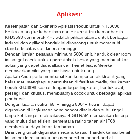
Aplikasi:
Kesempatan dan Skenario Aplikasi Produk untuk KHJ3698:
Ketika datang ke kebersihan dan efisiensi, tisu kamar bersih
KHJ3698 dari merek KHJ adalah pilihan utama untuk berbagai
industri dan aplikasi.handuk ini dirancang untuk memenuhi
standar kualitas dan kinerja tertinggi.
Dengan jumlah pesanan minimum 5000 unit, handuk cleanroom
ini sangat cocok untuk operasi skala besar yang membutuhkan
solusi yang dapat diandalkan dan hemat biaya.Mereka
menawarkan nilai yang luar biasa untuk uang.
Apakah Anda perlu membersihkan komponen elektronik yang
halus atau menghapus permukaan di fasilitas medis, tisu kamar
bersih KHJ3698 sesuai dengan tugas.lingkaran, bentuk oval,
persegi, dan khusus, membuatnya cocok untuk berbagai aplikasi
pembersih.
Dengan kisaran suhu -65°F hingga 500°F, tisu ini dapat
digunakan di lingkungan yang sangat dingin dan suhu tinggi
tanpa kehilangan efektivitasnya.4 GB RAM memastikan kinerja
yang mulus dan efisien, sementara rating tahan air IP68
memberikan daya tahan tambahan.
Dirancang untuk digunakan secara kasual, handuk kamar bersih
ini sangat ideal untuk tugas pembersihan sehari-hari di