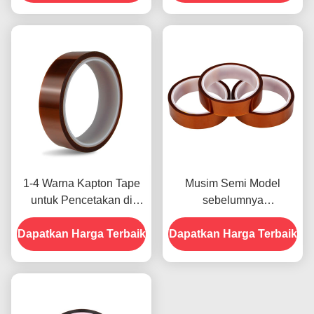
untuk Model Sebelumnya
1-4 Warna Kapton Tape
Musim Semi Model
untuk Pencetakan di
sebelumnya
Bagian Depan
menampilkan Ketahanan
Dapatkan Harga Terbaik
Dapatkan Harga Terbaik
Terhadap Kelembaban
dan Kekuatan Kupas
2.5N/25mm