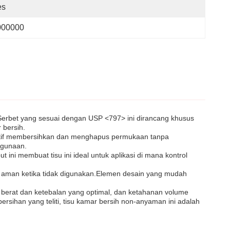
es
000000
i.Serbet yang sesuai dengan USP <797> ini dirancang khusus
 bersih.
ektif membersihkan dan menghapus permukaan tanpa
egunaan.
 ini membuat tisu ini ideal untuk aplikasi di mana kontrol
 aman ketika tidak digunakan.Elemen desain yang mudah
 berat dan ketebalan yang optimal, dan ketahanan volume
sihan yang teliti, tisu kamar bersih non-anyaman ini adalah