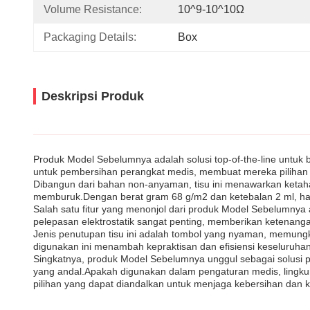
Volume Resistance:
10^9-10^10Ω
Packaging Details:
Box
Deskripsi Produk
Produk Model Sebelumnya adalah solusi top-of-the-line untuk 
untuk pembersihan perangkat medis, membuat mereka pilihan y
Dibangun dari bahan non-anyaman, tisu ini menawarkan keta
memburuk.Dengan berat gram 68 g/m2 dan ketebalan 2 ml, h
Salah satu fitur yang menonjol dari produk Model Sebelumnya ad
pelepasan elektrostatik sangat penting, memberikan ketenangan
Jenis penutupan tisu ini adalah tombol yang nyaman, memung
digunakan ini menambah kepraktisan dan efisiensi keseluruha
Singkatnya, produk Model Sebelumnya unggul sebagai solusi 
yang andal.Apakah digunakan dalam pengaturan medis, lingkung
pilihan yang dapat diandalkan untuk menjaga kebersihan dan 