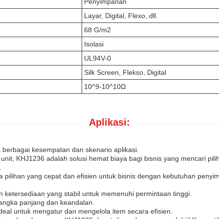
Penyimpanan
Layar, Digital, Flexo, dll.
68 G/m2
Isolasi
UL94V-0
Silk Screen, Flekso, Digital
10^9-10^10Ω
Aplikasi:
berbagai kesempatan dan skenario aplikasi.
nit, KHJ1236 adalah solusi hemat biaya bagi bisnis yang mencari pi
.
a pilihan yang cepat dan efisien untuk bisnis dengan kebutuhan pen
ketersediaan yang stabil untuk memenuhi permintaan tinggi.
angka panjang dan keandalan.
al untuk mengatur dan mengelola item secara efisien.