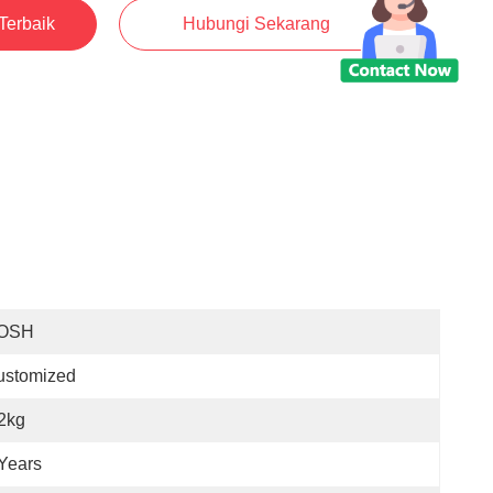
Terbaik
Hubungi Sekarang
OSH
ustomized
2kg
Years