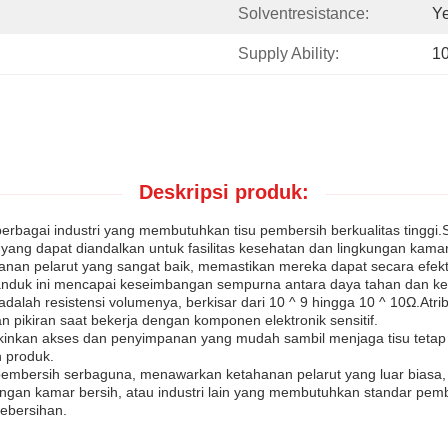
Solventresistance:
Y
Supply Ability:
1
Deskripsi produk:
berbagai industri yang membutuhkan tisu pembersih berkualitas tingg
ang dapat diandalkan untuk fasilitas kesehatan dan lingkungan kamar
hanan pelarut yang sangat baik, memastikan mereka dapat secara ef
anduk ini mencapai keseimbangan sempurna antara daya tahan dan k
alah resistensi volumenya, berkisar dari 10 ^ 9 hingga 10 ^ 10Ω.Atribut
 pikiran saat bekerja dengan komponen elektronik sensitif.
kinkan akses dan penyimpanan yang mudah sambil menjaga tisu tetap
n produk.
pembersih serbaguna, menawarkan ketahanan pelarut yang luar biasa,
an kamar bersih, atau industri lain yang membutuhkan standar pember
kebersihan.