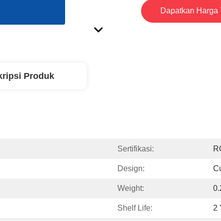
Dapatkan Harga 
ripsi Produk
Sertifikasi:
R
Design:
C
Weight:
0.
Shelf Life:
2 