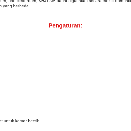
rium, dan cleanroom, KHJ1236 dapat digunakan secara efektif.Kompatib
an yang berbeda.
Pengaturan:
nt untuk kamar bersih