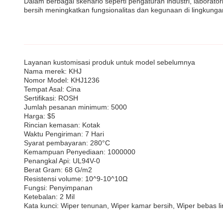
Dalam berbagai skenario seperti pengaturan industri, laborato
bersih meningkatkan fungsionalitas dan kegunaan di lingkung
Layanan kustomisasi produk untuk model sebelumnya
Nama merek: KHJ
Nomor Model: KHJ1236
Tempat Asal: Cina
Sertifikasi: ROSH
Jumlah pesanan minimum: 5000
Harga: $5
Rincian kemasan: Kotak
Waktu Pengiriman: 7 Hari
Syarat pembayaran: 280°C
Kemampuan Penyediaan: 1000000
Penangkal Api: UL94V-0
Berat Gram: 68 G/m2
Resistensi volume: 10^9-10^10Ω
Fungsi: Penyimpanan
Ketebalan: 2 Mil
Kata kunci: Wiper tenunan, Wiper kamar bersih, Wiper bebas li