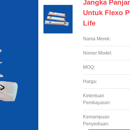
Jangka Panjan
Untuk Flexo P
Life
Nama Merek:
Nomor Model:
MOQ:
Harga:
Ketentuan
Pembayaran:
Kemampuan
Penyediaan: