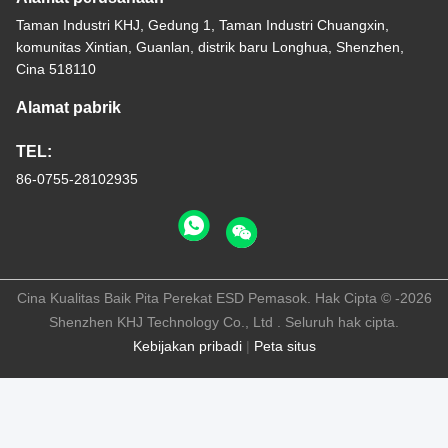
Taman Industri KHJ, Gedung 1, Taman Industri Chuangxin,
komunitas Xintian, Guanlan, distrik baru Longhua, Shenzhen,
Cina 518110
Alamat pabrik
TEL:
86-0755-28102935
Cina Kualitas Baik Pita Perekat ESD Pemasok. Hak Cipta © -2026
Shenzhen KHJ Technology Co., Ltd . Seluruh hak cipta.
Kebijakan pribadi
|
Peta situs