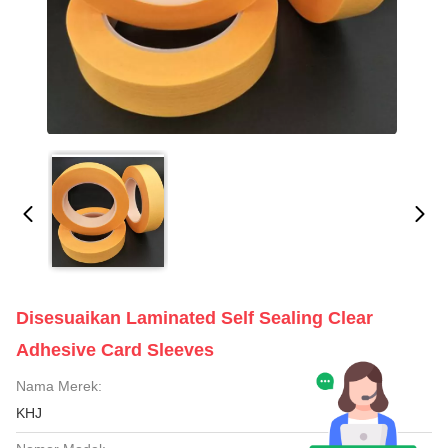
Disesuaikan Laminated Self Sealing Clear
Adhesive Card Sleeves
Nama Merek:
KHJ