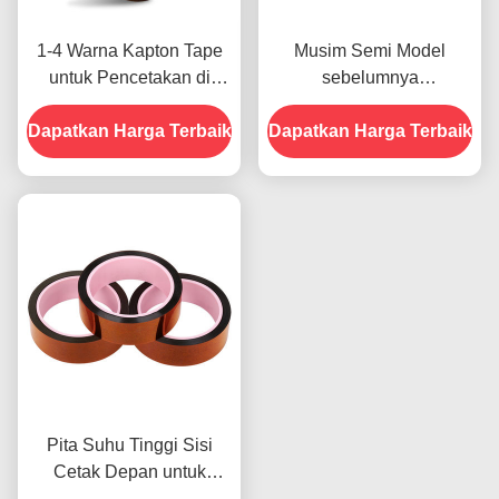
1-4 Warna Kapton Tape
Musim Semi Model
untuk Pencetakan di
sebelumnya
Bagian Depan
menampilkan Ketahanan
Dapatkan Harga Terbaik
Dapatkan Harga Terbaik
Terhadap Kelembaban
dan Kekuatan Kupas
2.5N/25mm
Pita Suhu Tinggi Sisi
Cetak Depan untuk
Produk Dalam Stok