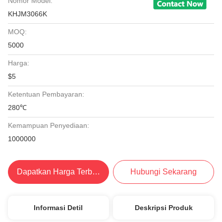
Nomor Model:
KHJM3066K
MOQ:
5000
Harga:
$5
Ketentuan Pembayaran:
280℃
Kemampuan Penyediaan:
1000000
Dapatkan Harga Terbaik
Hubungi Sekarang
Informasi Detil
Deskripsi Produk