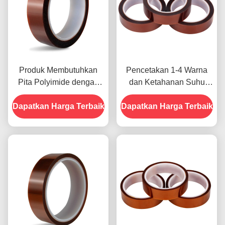
Produk Membutuhkan
Pencetakan 1-4 Warna
Pita Polyimide dengan
dan Ketahanan Suhu
Resistensi Tegangan
-10C-80C Metode
Dapatkan Harga Terbaik
1000V
Dapatkan Harga Terbaik
Pembayaran Kartu Kredit
untuk Model Sebelumnya