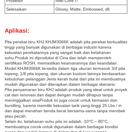
Prosesor
Intel Core I7
Selesaikan
Glossy, Matte, Embossed, dll.
Aplikasi:
Pita perekat biru KHJ KHJM3066K adalah pita perekat berkualitas
tinggi yang banyak digunakan di berbagai industri karena
kekuatan perekatannya yang sangat baik dan ketahanan
suhu.Produk ini diproduksi di Cina dan telah memperoleh
sertifikasi ROSH, memastikan keamanannya dan keandalan.
Model KHJM3066K tersedia dalam tiga ukuran termasuk 3/4 pita
topeng, 1/8 pita topeng, dan ukuran kustom lainnya berdasarkan
kebutuhan pelanggan.Jenis kerah bulat dari pita ini membuatnya
mudah digunakan dan diterapkan dalam berbagai skenario.
Pita penyamaran biru KHJ adalah produk yang ideal untuk proyek
cat dan renovasi.dan dapat dengan mudah dihapus tanpa
meninggalkan sisaProduk ini juga cocok untuk kemasan dan
bundling, karena memiliki kekuatan tarik yang tinggi 25 Lbs / in
dan dapat menahan benda berat bersama-sama tanpa merobek
atau pecah.
Selain itu, ketahanan suhu pita ini adalah -10°C ~ 80°C,
membuatnya cocok untuk digunakan dalam berbagai kondisi