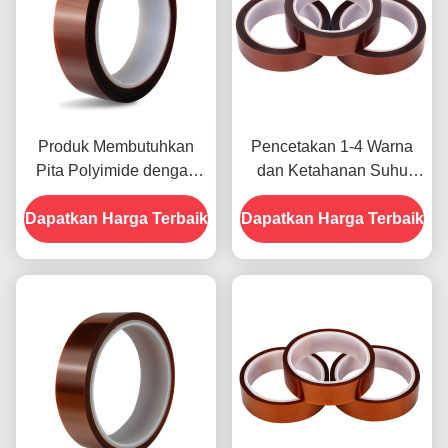
Produk Membutuhkan
Pencetakan 1-4 Warna
Pita Polyimide dengan
dan Ketahanan Suhu
Resistensi Tegangan
-10C-80C Metode
Dapatkan Harga Terbaik
1000V
Dapatkan Harga Terbaik
Pembayaran Kartu Kredit
untuk Model Sebelumnya