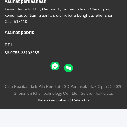
Alamat perusahaan
Taman Industri KHJ, Gedung 1, Taman Industri Chuangxin,
komunitas Xintian, Guanlan, distrik baru Longhua, Shenzhen,
Cina 518110
Alamat pabrik
TEL:
86-0755-28102935
Cina Kualitas Baik Pita Perekat ESD Pemasok. Hak Cipta © -2026
Shenzhen KHJ Technology Co., Ltd . Seluruh hak cipta.
Kebijakan pribadi
|
Peta situs