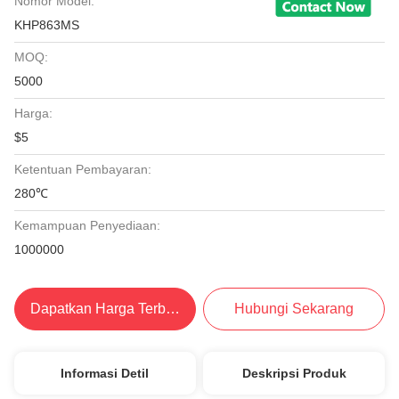
Nomor Model:
KHP863MS
MOQ:
5000
Harga:
$5
Ketentuan Pembayaran:
280℃
Kemampuan Penyediaan:
1000000
Dapatkan Harga Terbaik
Hubungi Sekarang
Informasi Detil
Deskripsi Produk