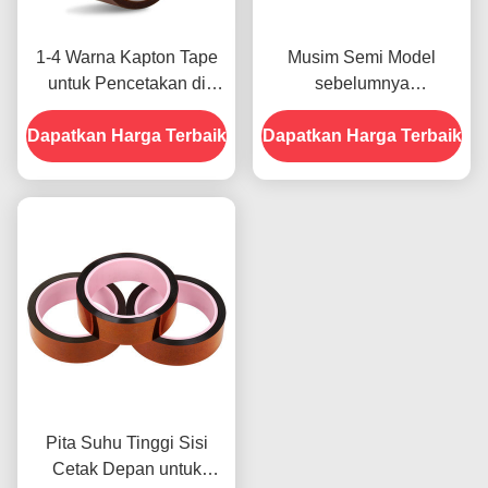
1-4 Warna Kapton Tape
Musim Semi Model
untuk Pencetakan di
sebelumnya
Bagian Depan
menampilkan Ketahanan
Dapatkan Harga Terbaik
Dapatkan Harga Terbaik
Terhadap Kelembaban
dan Kekuatan Kupas
2.5N/25mm
Pita Suhu Tinggi Sisi
Cetak Depan untuk