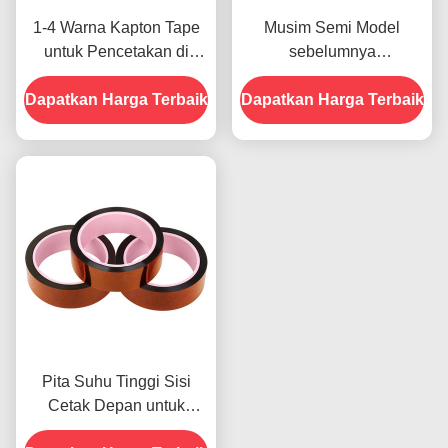
1-4 Warna Kapton Tape
Musim Semi Model
untuk Pencetakan di
sebelumnya
Bagian Depan
menampilkan Ketahanan
Dapatkan Harga Terbaik
Dapatkan Harga Terbaik
Terhadap Kelembaban
dan Kekuatan Kupas
2.5N/25mm
Pita Suhu Tinggi Sisi
Cetak Depan untuk
Produk Dalam Stok