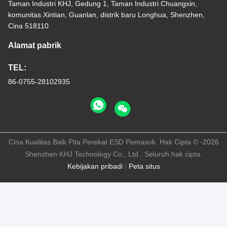
Taman Industri KHJ, Gedung 1, Taman Industri Chuangxin,
komunitas Xintian, Guanlan, distrik baru Longhua, Shenzhen,
Cina 518110
Alamat pabrik
TEL:
86-0755-28102935
Cina Kualitas Baik Pita Perekat ESD Pemasok. Hak Cipta © -2026
Shenzhen KHJ Technology Co., Ltd . Seluruh hak cipta.
Kebijakan pribadi
|
Peta situs