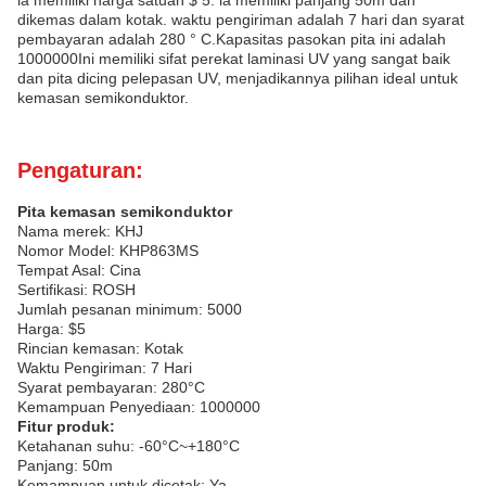
ia memiliki harga satuan $ 5. ia memiliki panjang 50m dan
dikemas dalam kotak. waktu pengiriman adalah 7 hari dan syarat
pembayaran adalah 280 ° C.Kapasitas pasokan pita ini adalah
1000000Ini memiliki sifat perekat laminasi UV yang sangat baik
dan pita dicing pelepasan UV, menjadikannya pilihan ideal untuk
kemasan semikonduktor.
Pengaturan:
Pita kemasan semikonduktor
Nama merek: KHJ
Nomor Model: KHP863MS
Tempat Asal: Cina
Sertifikasi: ROSH
Jumlah pesanan minimum: 5000
Harga: $5
Rincian kemasan: Kotak
Waktu Pengiriman: 7 Hari
Syarat pembayaran: 280°C
Kemampuan Penyediaan: 1000000
Fitur produk:
Ketahanan suhu: -60°C~+180°C
Panjang: 50m
Kemampuan untuk dicetak: Ya