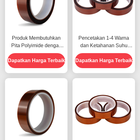
Produk Membutuhkan
Pencetakan 1-4 Warna
Pita Polyimide dengan
dan Ketahanan Suhu
Resistensi Tegangan
-10C-80C Metode
Dapatkan Harga Terbaik
1000V
Dapatkan Harga Terbaik
Pembayaran Kartu Kredit
untuk Model Sebelumnya