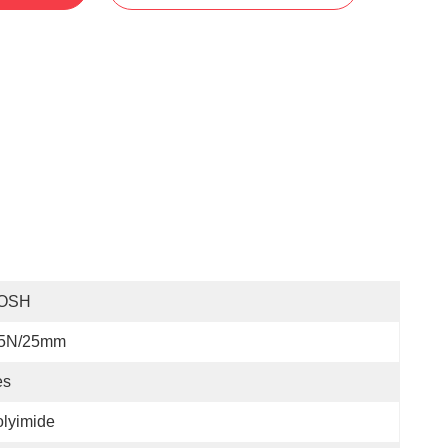
OSH
.5N/25mm
es
lyimide