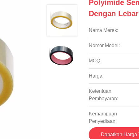
Polyimide Se
Dengan Leba
Nama Merek:
Nomor Model:
MOQ:
Harga:
Ketentuan
Pembayaran:
Kemampuan
Penyediaan:
Dapatkan Harga 