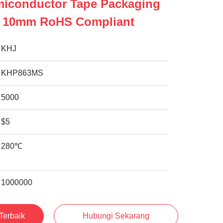
miconductor Tape Packaging
r 10mm RoHS Compliant
KHJ
KHP863MS
5000
$5
280℃
1000000
Terbaik
Hubungi Sekarang