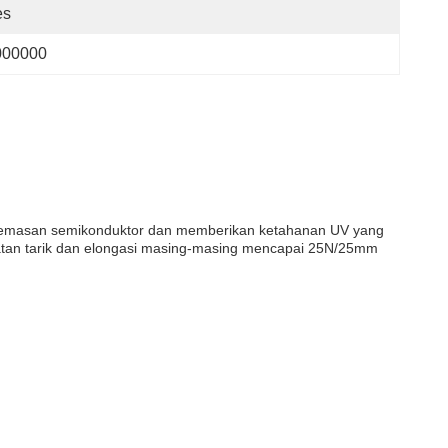
es
000000
tuk kemasan semikonduktor dan memberikan ketahanan UV yang
kuatan tarik dan elongasi masing-masing mencapai 25N/25mm