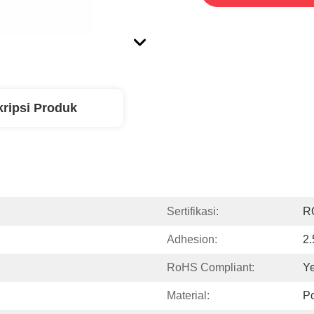
ripsi Produk
Sertifikasi:
R
Adhesion:
2
RoHS Compliant:
Y
Material:
Po