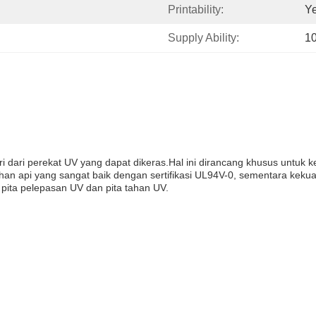
Printability:
Y
Supply Ability:
1
iri dari perekat UV yang dapat dikeras.Hal ini dirancang khusus un
tahan api yang sangat baik dengan sertifikasi UL94V-0, sementara ke
pita pelepasan UV dan pita tahan UV.