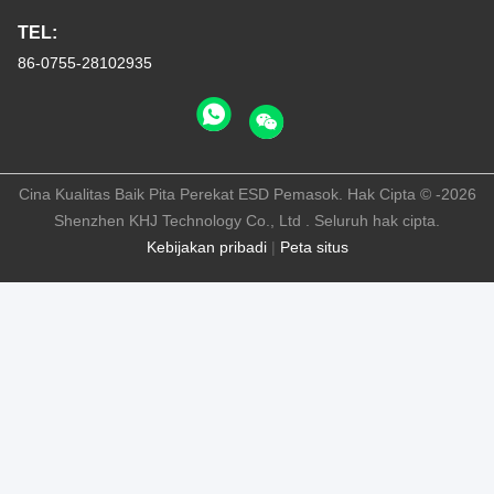
TEL:
86-0755-28102935
Cina Kualitas Baik Pita Perekat ESD Pemasok. Hak Cipta © -2026
Shenzhen KHJ Technology Co., Ltd . Seluruh hak cipta.
Kebijakan pribadi
|
Peta situs