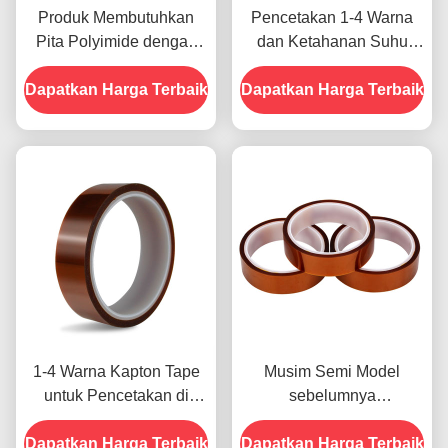
Produk Membutuhkan
Pencetakan 1-4 Warna
Pita Polyimide dengan
dan Ketahanan Suhu
Resistensi Tegangan
-10C-80C Metode
Dapatkan Harga Terbaik
1000V
Dapatkan Harga Terbaik
Pembayaran Kartu Kredit
untuk Model Sebelumnya
1-4 Warna Kapton Tape
Musim Semi Model
untuk Pencetakan di
sebelumnya
Bagian Depan
menampilkan Ketahanan
Dapatkan Harga Terbaik
Dapatkan Harga Terbaik
Terhadap Kelembaban