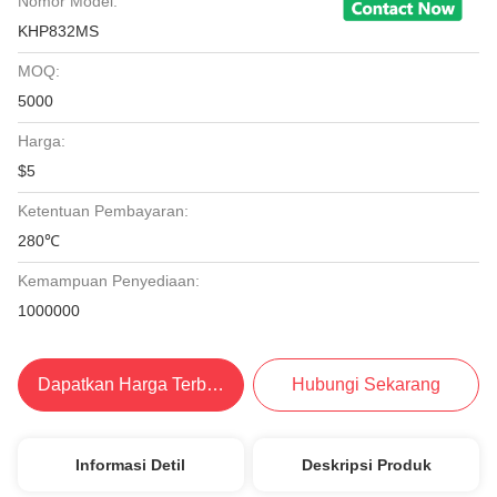
Nomor Model:
KHP832MS
MOQ:
5000
Harga:
$5
Ketentuan Pembayaran:
280℃
Kemampuan Penyediaan:
1000000
Dapatkan Harga Terbaik
Hubungi Sekarang
Informasi Detil
Deskripsi Produk