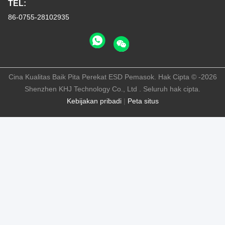
TEL:
86-0755-28102935
Cina Kualitas Baik Pita Perekat ESD Pemasok. Hak Cipta © -2026
Shenzhen KHJ Technology Co., Ltd . Seluruh hak cipta.
Kebijakan pribadi
|
Peta situs