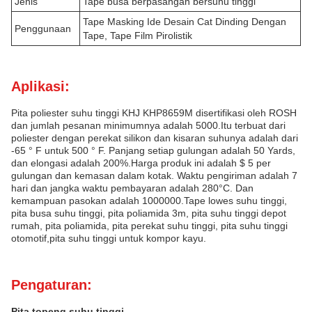
Jenis
Tape busa berpasangan bersuhu tinggi
Tape Masking Ide Desain Cat Dinding Dengan
Penggunaan
Tape, Tape Film Pirolistik
Aplikasi:
Pita poliester suhu tinggi KHJ KHP8659M disertifikasi oleh ROSH
dan jumlah pesanan minimumnya adalah 5000.Itu terbuat dari
poliester dengan perekat silikon dan kisaran suhunya adalah dari
-65 ° F untuk 500 ° F. Panjang setiap gulungan adalah 50 Yards,
dan elongasi adalah 200%.Harga produk ini adalah $ 5 per
gulungan dan kemasan dalam kotak. Waktu pengiriman adalah 7
hari dan jangka waktu pembayaran adalah 280°C. Dan
kemampuan pasokan adalah 1000000.Tape lowes suhu tinggi,
pita busa suhu tinggi, pita poliamida 3m, pita suhu tinggi depot
rumah, pita poliamida, pita perekat suhu tinggi, pita suhu tinggi
otomotif,pita suhu tinggi untuk kompor kayu.
Pengaturan:
Pita topeng suhu tinggi