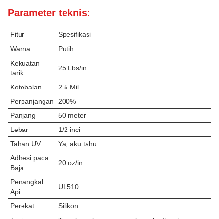
Parameter teknis:
Fitur
Spesifikasi
Warna
Putih
Kekuatan
25 Lbs/in
tarik
Ketebalan
2.5 Mil
Perpanjangan
200%
Panjang
50 meter
Lebar
1/2 inci
Tahan UV
Ya, aku tahu.
Adhesi pada
20 oz/in
Baja
Penangkal
UL510
Api
Perekat
Silikon