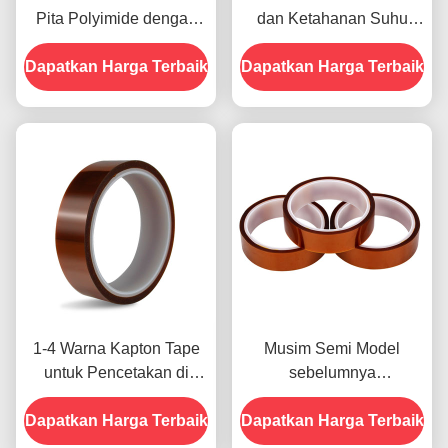
Pita Polyimide dengan
dan Ketahanan Suhu
Resistensi Tegangan
-10C-80C Metode
Dapatkan Harga Terbaik
1000V
Dapatkan Harga Terbaik
Pembayaran Kartu Kredit
untuk Model Sebelumnya
1-4 Warna Kapton Tape
Musim Semi Model
untuk Pencetakan di
sebelumnya
Bagian Depan
menampilkan Ketahanan
Dapatkan Harga Terbaik
Dapatkan Harga Terbaik
Terhadap Kelembaban
dan Kekuatan Kupas