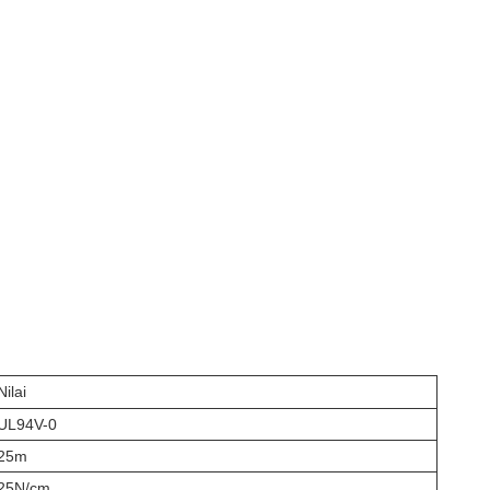
Nilai
UL94V-0
25m
25N/cm