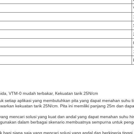
ida, VTM-0 mudah terbakar, Kekuatan tarik 25N/cm
uk setiap aplikasi yang membutuhkan pita yang dapat menahan suhu t
arkan kekuatan tarik 25N/cm. Pita ini memiliki panjang 25m dan dapa
ja yang mencari solusi yang kuat dan andal yang dapat menahan suhu hi
gunakan dalam berbagai skenario.membuatnya sempurna untuk penggun
k bagi siapa saja yang mencari solusi yang andal dan berkinerja tingg