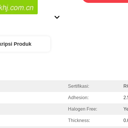
ripsi Produk
Sertifikasi:
R
Adhesion:
2
Halogen Free:
Y
Thickness:
0