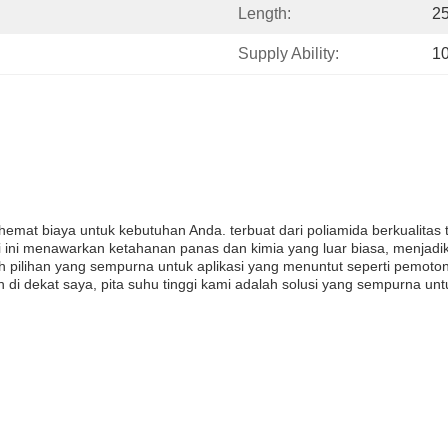
Length:
2
Supply Ability:
1
 hemat biaya untuk kebutuhan Anda. terbuat dari poliamida berkualitas 
ni menawarkan ketahanan panas dan kimia yang luar biasa, menjadika
lah pilihan yang sempurna untuk aplikasi yang menuntut seperti pemot
n di dekat saya, pita suhu tinggi kami adalah solusi yang sempurna u