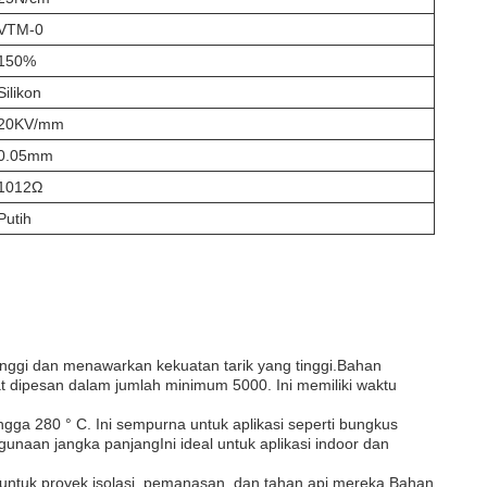
VTM-0
150%
Silikon
20KV/mm
0.05mm
1012Ω
Putih
inggi dan menawarkan kekuatan tarik yang tinggi.Bahan
t dipesan dalam jumlah minimum 5000. Ini memiliki waktu
ngga 280 ° C. Ini sempurna untuk aplikasi seperti bungkus
aan jangka panjangIni ideal untuk aplikasi indoor dan
i untuk proyek isolasi, pemanasan, dan tahan api mereka.Bahan