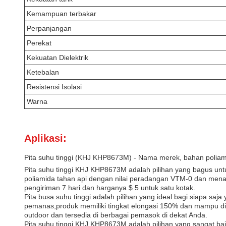
Kemampuan terbakar
Perpanjangan
Perekat
Kekuatan Dielektrik
Ketebalan
Resistensi Isolasi
Warna
Aplikasi:
Pita suhu tinggi (KHJ KHP8673M) - Nama merek, bahan poliam
Pita suhu tinggi KHJ KHP8673M adalah pilihan yang bagus unt
poliamida tahan api dengan nilai peradangan VTM-0 dan menaw
pengiriman 7 hari dan harganya $ 5 untuk satu kotak.
Pita busa suhu tinggi adalah pilihan yang ideal bagi siapa sa
pemanas,produk memiliki tingkat elongasi 150% dan mampu di
outdoor dan tersedia di berbagai pemasok di dekat Anda.
Pita suhu tinggi KHJ KHP8673M adalah pilihan yang sangat bai