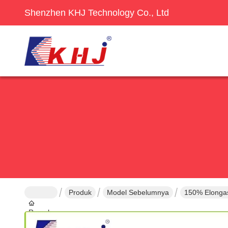
Shenzhen KHJ Technology Co., Ltd
Produk
Model Sebelumnya
150% Elongasi
Rumah