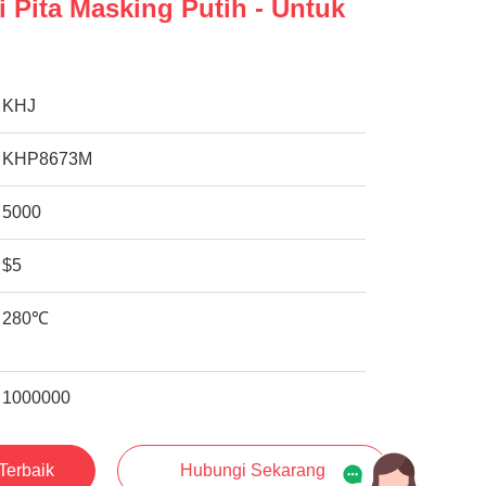
 Pita Masking Putih - Untuk
KHJ
KHP8673M
5000
$5
280℃
1000000
Terbaik
Hubungi Sekarang