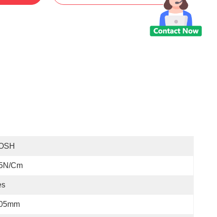
OSH
.5N/cm
es
.05mm