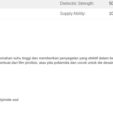
Dielectric Strength:
5
Supply Ability:
1
nahan suhu tinggi dan memberikan penyegelan yang efektif dalam berb
rbuat dari film pirolisis, atau pita poliamida dan cocok untuk ide desa
olyimide esd