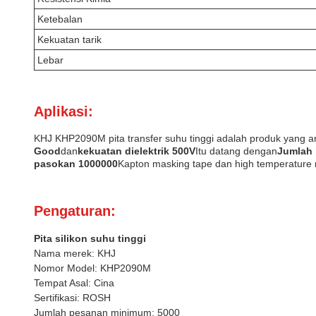
Ketebalan
Kekuatan tarik
Lebar
Aplikasi:
KHJ KHP2090M pita transfer suhu tinggi adalah produk yang 
Good
dan
kekuatan dielektrik 500V
Itu datang dengan
Jumlah 
pasokan 1000000
Kapton masking tape dan high temperature m
Pengaturan:
Pita silikon suhu tinggi
Nama merek: KHJ
Nomor Model: KHP2090M
Tempat Asal: Cina
Sertifikasi: ROSH
Jumlah pesanan minimum: 5000