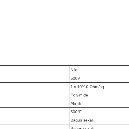
Nilai
500V
1 x 10^10 Ohm/sq
Polyimide
Akrilik
500°F
Bagus sekali.
Bagus sekali.