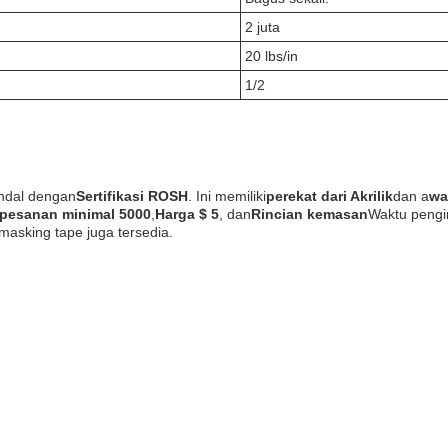
2 juta
20 lbs/in
1/2
andal dengan
Sertifikasi ROSH
. Ini memiliki
perekat dari Akrilik
dan a
wa
pesanan minimal 5000
,
Harga $ 5
, dan
Rincian kemasan
Waktu pengir
asking tape juga tersedia.