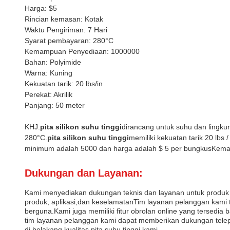
Harga: $5
Rincian kemasan: Kotak
Waktu Pengiriman: 7 Hari
Syarat pembayaran: 280°C
Kemampuan Penyediaan: 1000000
Bahan: Polyimide
Warna: Kuning
Kekuatan tarik: 20 lbs/in
Perekat: Akrilik
Panjang: 50 meter
KHJ.
pita silikon suhu tinggi
dirancang untuk suhu dan lingku
280°C.
pita silikon suhu tinggi
memiliki kekuatan tarik 20 lbs
minimum adalah 5000 dan harga adalah $ 5 per bungkusKemasa
Dukungan dan Layanan:
Kami menyediakan dukungan teknis dan layanan untuk produk 
produk, aplikasi,dan keselamatanTim layanan pelanggan kami 
berguna.Kami juga memiliki fitur obrolan online yang tersedi
tim layanan pelanggan kami dapat memberikan dukungan tele
di belakang kualitas pita suhu tinggi kami.