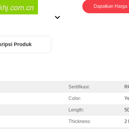
Dapatkan Harga 
ripsi Produk
Sertifikasi:
R
Color:
Ye
Length:
50
Thickness:
2 