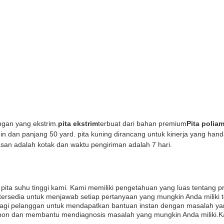
ngan yang ekstrim.
pita ekstrim
terbuat dari bahan premium
Pita polia
 / in dan panjang 50 yard. pita kuning dirancang untuk kinerja yang h
n adalah kotak dan waktu pengiriman adalah 7 hari.
pita suhu tinggi kami. Kami memiliki pengetahuan yang luas tentang
tersedia untuk menjawab setiap pertanyaan yang mungkin Anda miliki
a bagi pelanggan untuk mendapatkan bantuan instan dengan masalah yan
pon dan membantu mendiagnosis masalah yang mungkin Anda miliki.K