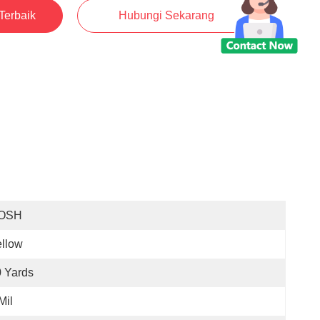
Terbaik
Hubungi Sekarang
OSH
llow
 Yards
Mil