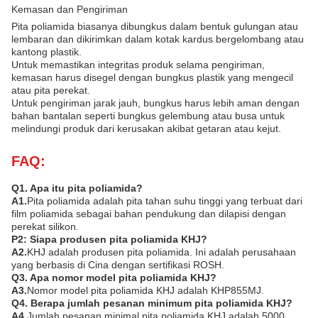
Kemasan dan Pengiriman
Pita poliamida biasanya dibungkus dalam bentuk gulungan atau
lembaran dan dikirimkan dalam kotak kardus bergelombang atau
kantong plastik.
Untuk memastikan integritas produk selama pengiriman,
kemasan harus disegel dengan bungkus plastik yang mengecil
atau pita perekat.
Untuk pengiriman jarak jauh, bungkus harus lebih aman dengan
bahan bantalan seperti bungkus gelembung atau busa untuk
melindungi produk dari kerusakan akibat getaran atau kejut.
FAQ:
Q1. Apa itu pita poliamida?
A1.
Pita poliamida adalah pita tahan suhu tinggi yang terbuat dari
film poliamida sebagai bahan pendukung dan dilapisi dengan
perekat silikon.
P2: Siapa produsen pita poliamida KHJ?
A2.
KHJ adalah produsen pita poliamida. Ini adalah perusahaan
yang berbasis di Cina dengan sertifikasi ROSH.
Q3. Apa nomor model pita poliamida KHJ?
A3.
Nomor model pita poliamida KHJ adalah KHP855MJ.
Q4. Berapa jumlah pesanan minimum pita poliamida KHJ?
A4.
Jumlah pesanan minimal pita poliamida KHJ adalah 5000.