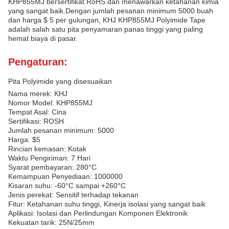
KHP855MJ bersertifikat RoHS dan menawarkan ketahanan kimia
yang sangat baik.Dengan jumlah pesanan minimum 5000 buah
dan harga $ 5 per gulungan, KHJ KHP855MJ Polyimide Tape
adalah salah satu pita penyamaran panas tinggi yang paling
hemat biaya di pasar.
Pengaturan:
Pita Polyimide yang disesuaikan
Nama merek: KHJ
Nomor Model: KHP855MJ
Tempat Asal: Cina
Sertifikasi: ROSH
Jumlah pesanan minimum: 5000
Harga: $5
Rincian kemasan: Kotak
Waktu Pengiriman: 7 Hari
Syarat pembayaran: 280°C
Kemampuan Penyediaan: 1000000
Kisaran suhu: -60°C sampai +260°C
Jenis perekat: Sensitif terhadap tekanan
Fitur: Ketahanan suhu tinggi, Kinerja isolasi yang sangat baik
Aplikasi: Isolasi dan Perlindungan Komponen Elektronik
Kekuatan tarik: 25N/25mm