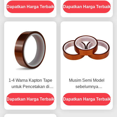
Resistensi Tegangan
-10C-80C Metode
Dapatkan Harga Terbaik
1000V
Dapatkan Harga Terbaik
Pembayaran Kartu Kredit
untuk Model Sebelumnya
1-4 Warna Kapton Tape
Musim Semi Model
untuk Pencetakan di
sebelumnya
Bagian Depan
menampilkan Ketahanan
Dapatkan Harga Terbaik
Dapatkan Harga Terbaik
Terhadap Kelembaban
dan Kekuatan Kupas
2.5N/25mm