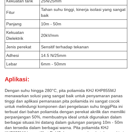
Kekuatan tarik
25N/25mm
Tahan suhu tinggi, kinerja isolasi yang sangat
Fitur
baik
Panjang
10m - 50m
Kekuatan
20kV/mm
Dielektrik
Jenis perekat
Sensitif terhadap tekanan
Adhesi
14.5 N/25mm
Lebar
6mm - 50mm
Aplikasi:
Dengan suhu hingga 280°C, pita poliamida KHJ KHP855MJ
menawarkan solusi yang sangat baik untuk penyamaran panas
tinggi dan aplikasi pemanasan.pita poliamida ini sangat cocok
untuk melindungi komponen dari pengelasan suhu tinggiPita ini
terbuat dari bahan poliamida dengan perekat akrilik dan memiliki
perpanjangan 50%, membuatnya ideal untuk digunakan dalam
berbagai situasi.Ini datang dalam gulungan panjang 10m - 50m
dan tersedia dalam berbagai warna. Pita poliamida KHJ