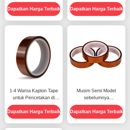
Resistensi Tegangan
-10C-80C Metode
Dapatkan Harga Terbaik
1000V
Dapatkan Harga Terbaik
Pembayaran Kartu Kredit
untuk Model Sebelumnya
1-4 Warna Kapton Tape
Musim Semi Model
untuk Pencetakan di
sebelumnya
Bagian Depan
menampilkan Ketahanan
Dapatkan Harga Terbaik
Dapatkan Harga Terbaik
Terhadap Kelembaban
dan Kekuatan Kupas
2.5N/25mm