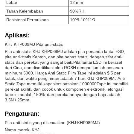
Lebar
12 mm
Tahan Kelembaban
90%RH
Resistensi Permukaan
10^9-10^11Ω
Aplikasi:
KHJ KHP089MJ Pita anti-statis
Pita anti-statis KHJ KHP089MJ adalah pita penanda lantai ESD,
pita anti-statis Kapton, dan pita bebas statis, dengan sifat anti-
statis dan perekat yang sangat baik.Pita lantai ESD ini berasal
dari Cina, dan disertifikasi oleh ROSH dengan jumlah pesanan
minimum 5000. Harga Anti Static Film Tape ini adalah $ 5 per
kotak, dan waktu pengiriman adalah 7 hari.KHJ KHP089MJ Anti-
Static Tape memiliki kapasitas pasokan 1000000Tape ini memiliki
perekat akrilik, dan cocok untuk komponen elektronik. elongasi
tape ini adalah 150%, dan perekatannya dengan baja adalah
3.5N / 25mm.
Pengaturan:
Pita anti-statis yang disesuaikan (KHJ KHP089MJ)
Nama merek: KHJ