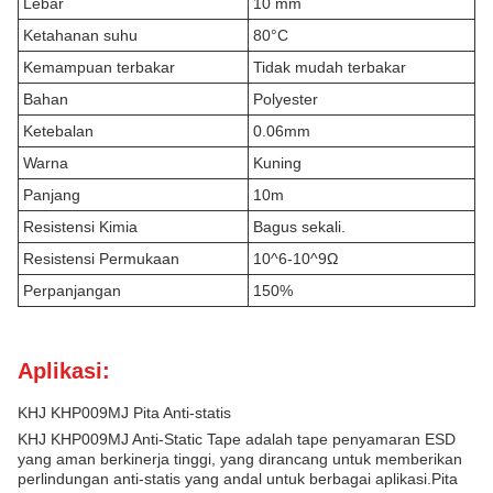
Lebar
10 mm
Ketahanan suhu
80°C
Kemampuan terbakar
Tidak mudah terbakar
Bahan
Polyester
Ketebalan
0.06mm
Warna
Kuning
Panjang
10m
Resistensi Kimia
Bagus sekali.
Resistensi Permukaan
10^6-10^9Ω
Perpanjangan
150%
Aplikasi:
KHJ KHP009MJ Pita Anti-statis
KHJ KHP009MJ Anti-Static Tape adalah tape penyamaran ESD
yang aman berkinerja tinggi, yang dirancang untuk memberikan
perlindungan anti-statis yang andal untuk berbagai aplikasi.Pita