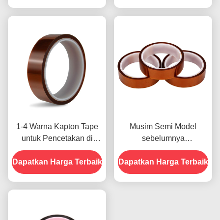
1-4 Warna Kapton Tape
Musim Semi Model
untuk Pencetakan di
sebelumnya
Bagian Depan
menampilkan Ketahanan
Dapatkan Harga Terbaik
Dapatkan Harga Terbaik
Terhadap Kelembaban
dan Kekuatan Kupas
2.5N/25mm