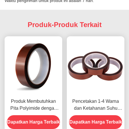
Waktu pengiriman untuk produk ini adalah 7 hari.
Produk-Produk Terkait
Produk Membutuhkan
Pencetakan 1-4 Warna
Pita Polyimide dengan
dan Ketahanan Suhu
Resistensi Tegangan
-10C-80C Metode
Dapatkan Harga Terbaik
1000V
Dapatkan Harga Terbaik
Pembayaran Kartu Kredit
untuk Model Sebelumnya