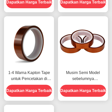
Dapatkan Harga Terbaik
1000V
Dapatkan Harga Terbaik
Pembayaran Kartu Kredit
untuk Model Sebelumnya
1-4 Warna Kapton Tape
Musim Semi Model
untuk Pencetakan di
sebelumnya
Bagian Depan
menampilkan Ketahanan
Dapatkan Harga Terbaik
Dapatkan Harga Terbaik
Terhadap Kelembaban
dan Kekuatan Kupas
2.5N/25mm