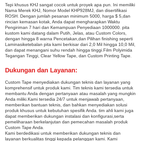
Tepi khusus KHJ sangat cocok untuk proyek apa pun. Ini memiliki
Nama Merek KHJ, Nomor Model KHP928MJ, dan disertifikasi
ROSH. Dengan jumlah pesanan minimum 5000, harga $ 5,dan
rincian kemasan kotak, Anda dapat mengharapkan Waktu
Pengiriman 7 hari dan Kemampuan Penyediaan 1000000. pita
kustom kami datang dalam Putih, Jelas, atau Custom Colors,
dengan hingga 8 warna Pencetakan,dan Pilihan finishing seperti
Laminasiketebalan pita kami berkisar dari 2,0 Mil hingga 10,0 Mil,
dan dapat menangani suhu rendah hingga tinggi.Film Polyimida
Tegangan Tinggi, Clear Yellow Tape, dan Custom Printing Tape.
Dukungan dan Layanan:
Custom Tape menyediakan dukungan teknis dan layanan yang
komprehensif untuk produk kami. Tim teknis kami tersedia untuk
membantu Anda dengan pertanyaan atau masalah yang mungkin
Anda miliki.Kami tersedia 24/7 untuk menjawab pertanyaan,
memberikan bantuan teknis, dan bahkan menyediakan solusi
produk khusus untuk kebutuhan spesifik Anda. tim ahli kami juga
dapat memberikan dukungan instalasi dan konfigurasi,serta
pemeliharaan berkelanjutan dan pemecahan masalah produk
Custom Tape Anda.
Kami berdedikasi untuk memberikan dukungan teknis dan
layanan berkualitas tinggi kepada pelanggan kami. Kami