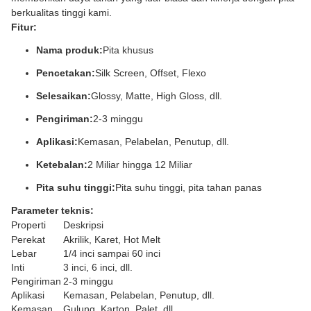
berkualitas tinggi kami.
Fitur:
Nama produk:
Pita khusus
Pencetakan:
Silk Screen, Offset, Flexo
Selesaikan:
Glossy, Matte, High Gloss, dll.
Pengiriman:
2-3 minggu
Aplikasi:
Kemasan, Pelabelan, Penutup, dll.
Ketebalan:
2 Miliar hingga 12 Miliar
Pita suhu tinggi:
Pita suhu tinggi, pita tahan panas
Parameter teknis:
Properti
Deskripsi
Perekat
Akrilik, Karet, Hot Melt
Lebar
1/4 inci sampai 60 inci
Inti
3 inci, 6 inci, dll.
Pengiriman
2-3 minggu
Aplikasi
Kemasan, Pelabelan, Penutup, dll.
Kemasan
Gulung, Karton, Palet, dll.