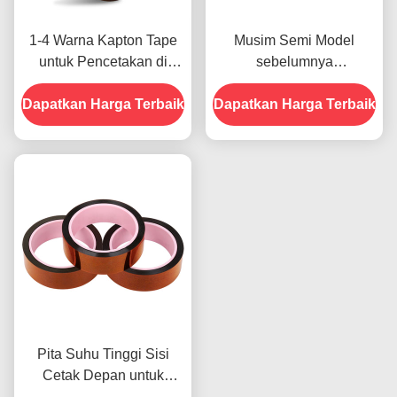
1-4 Warna Kapton Tape
Musim Semi Model
untuk Pencetakan di
sebelumnya
Bagian Depan
menampilkan Ketahanan
Dapatkan Harga Terbaik
Dapatkan Harga Terbaik
Terhadap Kelembaban
dan Kekuatan Kupas
2.5N/25mm
Pita Suhu Tinggi Sisi
Cetak Depan untuk
Produk Dalam Stok