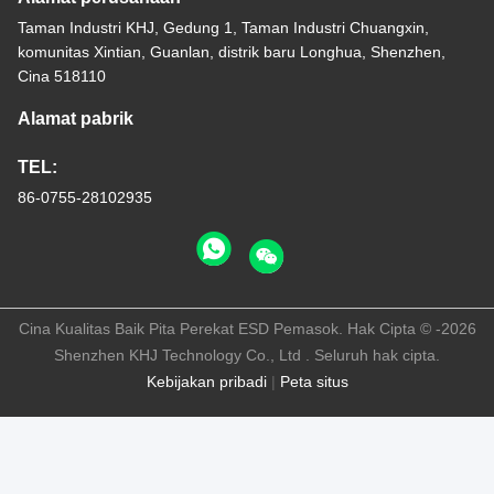
Taman Industri KHJ, Gedung 1, Taman Industri Chuangxin,
komunitas Xintian, Guanlan, distrik baru Longhua, Shenzhen,
Cina 518110
Alamat pabrik
TEL:
86-0755-28102935
Cina Kualitas Baik Pita Perekat ESD Pemasok. Hak Cipta © -2026
Shenzhen KHJ Technology Co., Ltd . Seluruh hak cipta.
Kebijakan pribadi
|
Peta situs