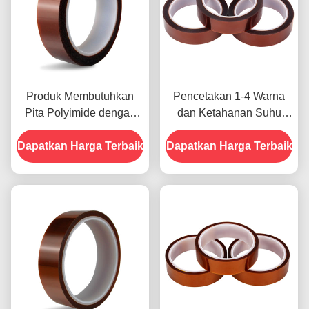
Produk Membutuhkan
Pencetakan 1-4 Warna
Pita Polyimide dengan
dan Ketahanan Suhu
Resistensi Tegangan
-10C-80C Metode
Dapatkan Harga Terbaik
1000V
Dapatkan Harga Terbaik
Pembayaran Kartu Kredit
untuk Model Sebelumnya