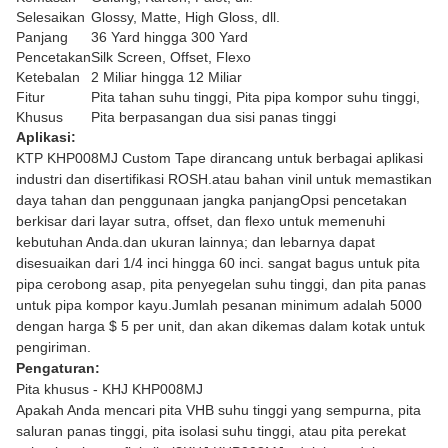
Selesaikan
Glossy, Matte, High Gloss, dll.
Panjang
36 Yard hingga 300 Yard
Pencetakan
Silk Screen, Offset, Flexo
Ketebalan
2 Miliar hingga 12 Miliar
Fitur
Pita tahan suhu tinggi, Pita pipa kompor suhu tinggi,
Khusus
Pita berpasangan dua sisi panas tinggi
Aplikasi:
KTP KHP008MJ Custom Tape dirancang untuk berbagai aplikasi
industri dan disertifikasi ROSH.atau bahan vinil untuk memastikan
daya tahan dan penggunaan jangka panjangOpsi pencetakan
berkisar dari layar sutra, offset, dan flexo untuk memenuhi
kebutuhan Anda.dan ukuran lainnya; dan lebarnya dapat
disesuaikan dari 1/4 inci hingga 60 inci. sangat bagus untuk pita
pipa cerobong asap, pita penyegelan suhu tinggi, dan pita panas
untuk pipa kompor kayu.Jumlah pesanan minimum adalah 5000
dengan harga $ 5 per unit, dan akan dikemas dalam kotak untuk
pengiriman.
Pengaturan:
Pita khusus - KHJ KHP008MJ
Apakah Anda mencari pita VHB suhu tinggi yang sempurna, pita
saluran panas tinggi, pita isolasi suhu tinggi, atau pita perekat