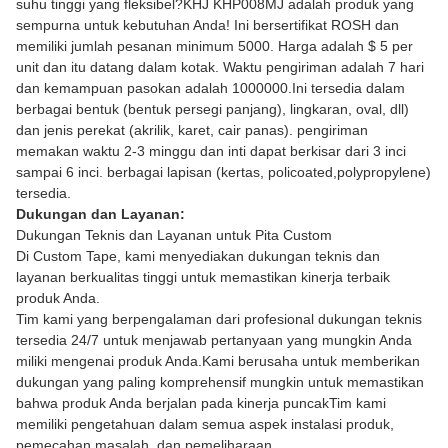
suhu tinggi yang fleksibel?KHJ KHP008MJ adalah produk yang
sempurna untuk kebutuhan Anda! Ini bersertifikat ROSH dan
memiliki jumlah pesanan minimum 5000. Harga adalah $ 5 per
unit dan itu datang dalam kotak. Waktu pengiriman adalah 7 hari
dan kemampuan pasokan adalah 1000000.Ini tersedia dalam
berbagai bentuk (bentuk persegi panjang), lingkaran, oval, dll)
dan jenis perekat (akrilik, karet, cair panas). pengiriman
memakan waktu 2-3 minggu dan inti dapat berkisar dari 3 inci
sampai 6 inci. berbagai lapisan (kertas, policoated,polypropylene)
tersedia.
Dukungan dan Layanan:
Dukungan Teknis dan Layanan untuk Pita Custom
Di Custom Tape, kami menyediakan dukungan teknis dan
layanan berkualitas tinggi untuk memastikan kinerja terbaik
produk Anda.
Tim kami yang berpengalaman dari profesional dukungan teknis
tersedia 24/7 untuk menjawab pertanyaan yang mungkin Anda
miliki mengenai produk Anda.Kami berusaha untuk memberikan
dukungan yang paling komprehensif mungkin untuk memastikan
bahwa produk Anda berjalan pada kinerja puncakTim kami
memiliki pengetahuan dalam semua aspek instalasi produk,
pemecahan masalah, dan pemeliharaan.