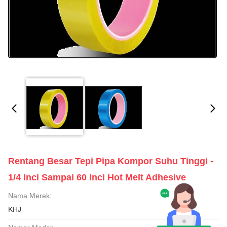
Rentang Besar Tepi Pipa Kompor Suhu Tinggi -
1/4 Inci Sampai 60 Inci Hot Melt Adhesive
Nama Merek:
KHJ