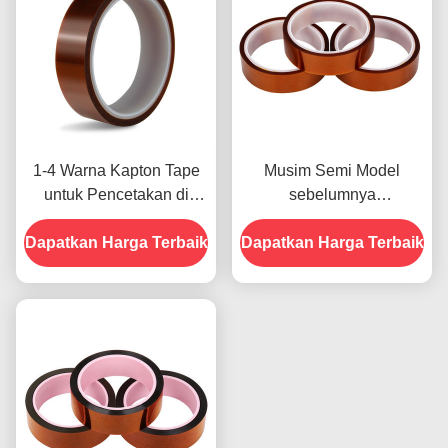
1-4 Warna Kapton Tape
Musim Semi Model
untuk Pencetakan di
sebelumnya
Bagian Depan
menampilkan Ketahanan
Dapatkan Harga Terbaik
Dapatkan Harga Terbaik
Terhadap Kelembaban
dan Kekuatan Kupas
2.5N/25mm