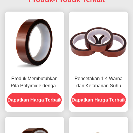
Produk Membutuhkan
Pencetakan 1-4 Warna
Pita Polyimide dengan
dan Ketahanan Suhu
Resistensi Tegangan
-10C-80C Metode
Dapatkan Harga Terbaik
1000V
Dapatkan Harga Terbaik
Pembayaran Kartu Kredit
untuk Model Sebelumnya