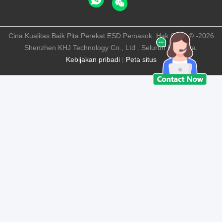
Cina Kualitas Baik Pita Perekat ESD Pemasok. Hak Cipta © -2026
Shenzhen KHJ Technology Co., Ltd . Seluruh hak cipta.
Kebijakan pribadi
|
Peta situs