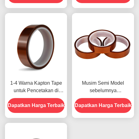
untuk Model Sebelumnya
1-4 Warna Kapton Tape
Musim Semi Model
untuk Pencetakan di
sebelumnya
Bagian Depan
menampilkan Ketahanan
Dapatkan Harga Terbaik
Dapatkan Harga Terbaik
Terhadap Kelembaban
dan Kekuatan Kupas
2.5N/25mm