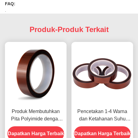
FAQ:
.
Produk-Produk Terkait
Produk Membutuhkan
Pencetakan 1-4 Warna
Pita Polyimide dengan
dan Ketahanan Suhu
Resistensi Tegangan
-10C-80C Metode
Dapatkan Harga Terbaik
1000V
Dapatkan Harga Terbaik
Pembayaran Kartu Kredit