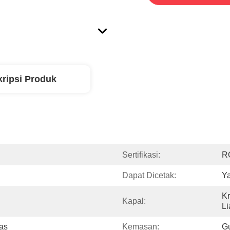
ripsi Produk
Sertifikasi:
R
Dapat Dicetak:
Ya
Kr
Kapal:
Li
nas
Kemasan:
Gu