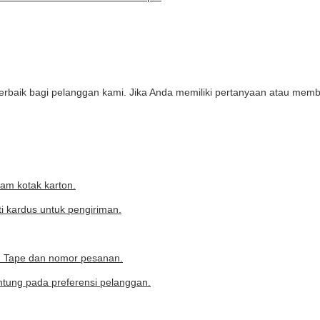
rbaik bagi pelanggan kami. Jika Anda memiliki pertanyaan atau mem
m kotak karton.
ti kardus untuk pengiriman.
om Tape dan nomor pesanan.
ntung pada preferensi pelanggan.