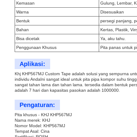
Kemasan
Gulung, Lembar, K
Warna
Disesuaikan
Bentuk
persegi panjang, pe
Bahan
Kertas, Plastik, Vin
Bisa dicetak
Ya, aku tahu.
Penggunaan Khusus
Pita panas untuk p
Aplikasi:
Khj KHP567MJ Custom Tape adalah solusi yang sempurna untuk
individu AndaIni sangat ideal untuk pita pipa kompor suhu tin
sangat tahan lama dan tahan lama. tersedia dalam bentuk pers
adalah 7 hari dan kapasitas pasokan adalah 1000000.
Pengaturan:
Pita khusus - KHJ KHP567MJ
Nama merek: KHJ
Nomor Model: KHP567MJ
Tempat Asal: Cina
Sertifikasi: ROSH