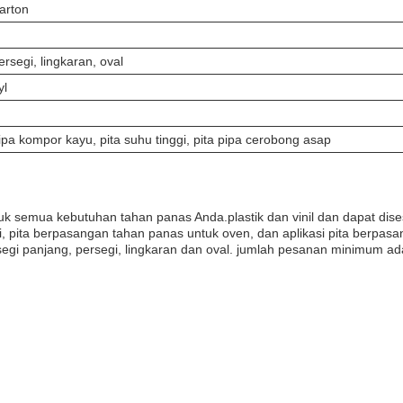
arton
rsegi, lingkaran, oval
yl
ipa kompor kayu, pita suhu tinggi, pita pipa cerobong asap
 semua kebutuhan tahan panas Anda.plastik dan vinil dan dapat dis
ggi, pita berpasangan tahan panas untuk oven, dan aplikasi pita berpa
egi panjang, persegi, lingkaran dan oval. jumlah pesanan minimum ad