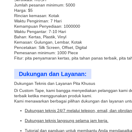
Jumlah pesanan minimum: 5000
Harga: $5
Rincian kemasan: Kotak
Waktu Pengiriman: 7 Hari
Kemampuan Penyediaan: 1000000
Waktu Pengantar: 7-10 Hari
Bahan: Kertas, Plastik, Vinyl
Kemasan: Gulungan, Lembar, Kotak
Pencetakan: Silk Screen, Offset, Digital
Pemesanan minimum: 1000 Piece
Fitur: pita penyamaran kertas, pita tahan panas terbaik, pita t
Dukungan dan Layanan:
Dukungan Teknis dan Layanan Pita Khusus
Di Custom Tape, kami bangga menyediakan pelanggan kami de
terbaik ketika menggunakan produk kami.
Kami menawarkan berbagai pilihan dukungan dan layanan unt
Dukungan teknis 24/7 melalui telepon, email, dan obrolan
Dukungan teknis langsung selama jam kerja.
Tutorial dan panduan untuk membantu Anda mendapatkan