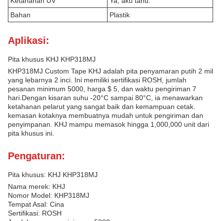
Ketahanan UV
Ya, aku tahu.
Bahan
Plastik
Aplikasi:
Pita khusus KHJ KHP318MJ
KHP318MJ Custom Tape KHJ adalah pita penyamaran putih 2 mil
yang lebarnya 2 inci. Ini memiliki sertifikasi ROSH, jumlah
pesanan minimum 5000, harga $ 5, dan waktu pengiriman 7
hari.Dengan kisaran suhu -20°C sampai 80°C, ia menawarkan
ketahanan pelarut yang sangat baik dan kemampuan cetak.
kemasan kotaknya membuatnya mudah untuk pengiriman dan
penyimpanan. KHJ mampu memasok hingga 1,000,000 unit dari
pita khusus ini.
Pengaturan:
Pita khusus: KHJ KHP318MJ
Nama merek: KHJ
Nomor Model: KHP318MJ
Tempat Asal: Cina
Sertifikasi: ROSH