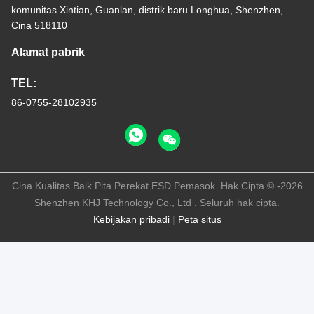
komunitas Xintian, Guanlan, distrik baru Longhua, Shenzhen,
Cina 518110
Alamat pabrik
TEL:
86-0755-28102935
Cina Kualitas Baik Pita Perekat ESD Pemasok. Hak Cipta © -2026
Shenzhen KHJ Technology Co., Ltd . Seluruh hak cipta.
Kebijakan pribadi
|
Peta situs