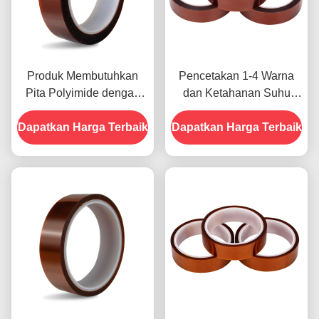
Produk Membutuhkan
Pencetakan 1-4 Warna
Pita Polyimide dengan
dan Ketahanan Suhu
Resistensi Tegangan
-10C-80C Metode
Dapatkan Harga Terbaik
1000V
Dapatkan Harga Terbaik
Pembayaran Kartu Kredit
untuk Model Sebelumnya