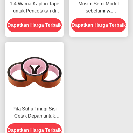
1-4 Warna Kapton Tape
Musim Semi Model
untuk Pencetakan di
sebelumnya
Bagian Depan
menampilkan Ketahanan
Dapatkan Harga Terbaik
Dapatkan Harga Terbaik
Terhadap Kelembaban
dan Kekuatan Kupas
2.5N/25mm
Pita Suhu Tinggi Sisi
Cetak Depan untuk
Produk Dalam Stok
Dapatkan Harga Terbaik