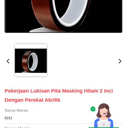
Pekerjaan Lukisan Pita Masking Hitam 2 Inci
Dengan Perekat Akrilik
Nama Merek:
KHJ