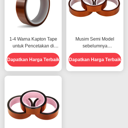
1-4 Warna Kapton Tape
Musim Semi Model
untuk Pencetakan di
sebelumnya
Bagian Depan
menampilkan Ketahanan
Dapatkan Harga Terbaik
Dapatkan Harga Terbaik
Terhadap Kelembaban
dan Kekuatan Kupas
2.5N/25mm