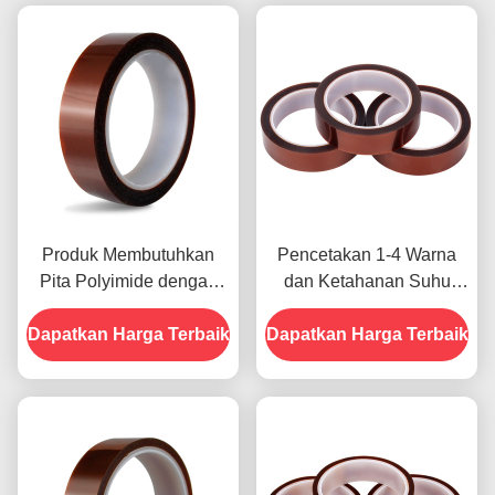
Produk Membutuhkan
Pencetakan 1-4 Warna
Pita Polyimide dengan
dan Ketahanan Suhu
Resistensi Tegangan
-10C-80C Metode
Dapatkan Harga Terbaik
1000V
Dapatkan Harga Terbaik
Pembayaran Kartu Kredit
untuk Model Sebelumnya