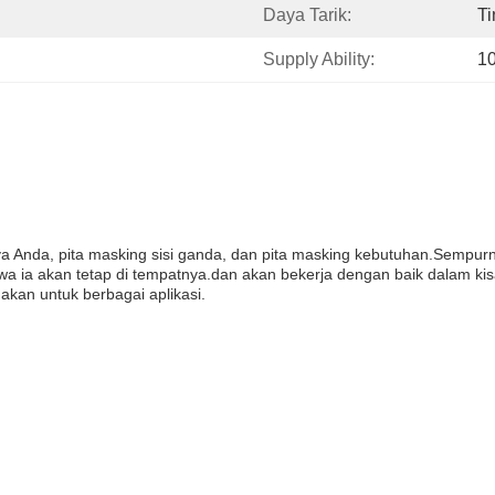
Daya Tarik:
Ti
Supply Ability:
1
iya Anda, pita masking sisi ganda, dan pita masking kebutuhan.Sempu
wa ia akan tetap di tempatnya.dan akan bekerja dengan baik dalam ki
akan untuk berbagai aplikasi.