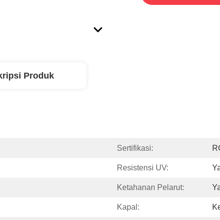
ripsi Produk
Sertifikasi:
R
Resistensi UV:
Ya
Ketahanan Pelarut:
Ya
Kapal:
Ke