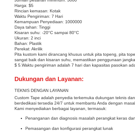
Jumlah pesanan minimum: 5000
Harga: $5
Rincian kemasan: Kotak
Waktu Pengiriman: 7 Hari
Kemampuan Penyediaan: 1000000
Daya tahan: Tinggi
Kisaran suhu: -20°C sampai 80°C
Ukuran: 2 inci
Bahan: Plastik
Perekat: Akrilik
Pita kustom kami dirancang khusus untuk pita topeng, pita tope
sangat baik dan kisaran suhu, memastikan penggunaan jangka 
$ 5.Waktu pengiriman adalah 7 hari dan kapasitas pasokan ad
Dukungan dan Layanan:
TEKNIS DENGAN LAYANAN
Custom Tape adalah penyedia terkemuka dukungan teknis dan
berdedikasi tersedia 24/7 untuk membantu Anda dengan masal
Kami menyediakan berbagai layanan, termasuk:
Penanganan dan diagnosis masalah perangkat keras dan
Pemasangan dan konfigurasi perangkat lunak