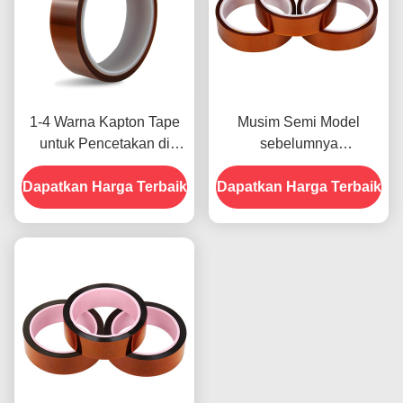
1-4 Warna Kapton Tape
Musim Semi Model
untuk Pencetakan di
sebelumnya
Bagian Depan
menampilkan Ketahanan
Dapatkan Harga Terbaik
Dapatkan Harga Terbaik
Terhadap Kelembaban
dan Kekuatan Kupas
2.5N/25mm