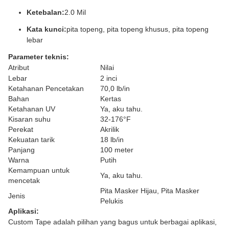
Ketebalan:
2.0 Mil
Kata kunci:
pita topeng, pita topeng khusus, pita topeng
lebar
Parameter teknis:
Atribut
Nilai
Lebar
2 inci
Ketahanan Pencetakan
70,0 lb/in
Bahan
Kertas
Ketahanan UV
Ya, aku tahu.
Kisaran suhu
32-176°F
Perekat
Akrilik
Kekuatan tarik
18 lb/in
Panjang
100 meter
Warna
Putih
Kemampuan untuk
Ya, aku tahu.
mencetak
Pita Masker Hijau, Pita Masker
Jenis
Pelukis
Aplikasi:
Custom Tape adalah pilihan yang bagus untuk berbagai aplikasi,