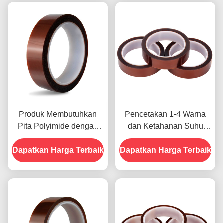
Produk Membutuhkan
Pencetakan 1-4 Warna
Pita Polyimide dengan
dan Ketahanan Suhu
Resistensi Tegangan
-10C-80C Metode
Dapatkan Harga Terbaik
1000V
Dapatkan Harga Terbaik
Pembayaran Kartu Kredit
untuk Model Sebelumnya