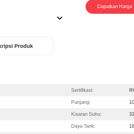
Dapatkan Harga 
ripsi Produk
Sertifikasi:
R
Panjang:
10
Kisaran Suhu:
3
Daya Tarik:
18