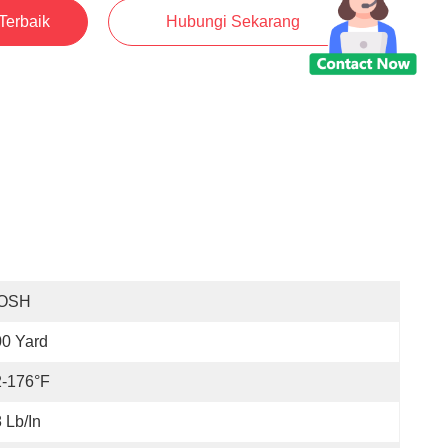
Terbaik
Hubungi Sekarang
OSH
0 Yard
2-176°F
 Lb/in