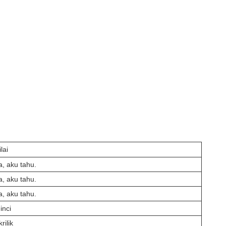
lai
a, aku tahu.
a, aku tahu.
a, aku tahu.
inci
rilik