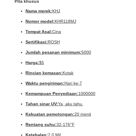
Pita khusus
Nama merek:
KHJ
Nomor model:
KHR118MJ
Tempat Asal:
Cina
Sertifikasi:
ROSH
Jumlah pesanan minimum:
5000
Harga:
$5
Rincian kemasan:
Kotak
Waktu pengiriman:
Hari ke-7
Kemampuan Penyediaan:
1000000
Tahan sinar UV:
Ya, aku tahu.
Kekuatan pemotongan:
20 menit
Rentang suhu:
32-176°F
Ketebalan:
2.0 Mil