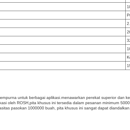
1
P
2
2
3
1
K
1
mpurna untuk berbagai aplikasi.menawarkan perekat superior dan ke
rtifikasi oleh ROSH,pita khusus ini tersedia dalam pesanan minimum 5
sitas pasokan 1000000 buah, pita khusus ini sangat dapat diandalkan