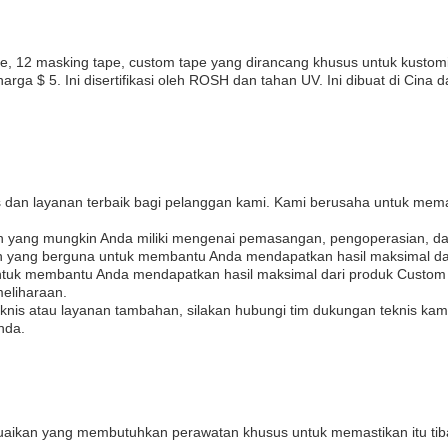
e, 12 masking tape, custom tape yang dirancang khusus untuk kustomis
rga $ 5. Ini disertifikasi oleh ROSH dan tahan UV. Ini dibuat di Cina
 dan layanan terbaik bagi pelanggan kami. Kami berusaha untuk m
an yang mungkin Anda miliki mengenai pemasangan, pengoperasian, d
ang berguna untuk membantu Anda mendapatkan hasil maksimal dar
untuk membantu Anda mendapatkan hasil maksimal dari produk Custom
meliharaan.
knis atau layanan tambahan, silakan hubungi tim dukungan teknis kami
nda.
uaikan yang membutuhkan perawatan khusus untuk memastikan itu tib