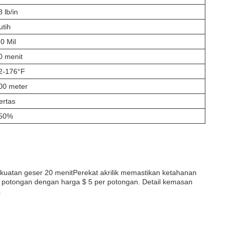
8 lb/in
utih
.0 Mil
0 menit
2-176°F
00 meter
ertas
50%
kuatan geser 20 menitPerekat akrilik memastikan ketahanan
000 potongan dengan harga $ 5 per potongan. Detail kemasan
.