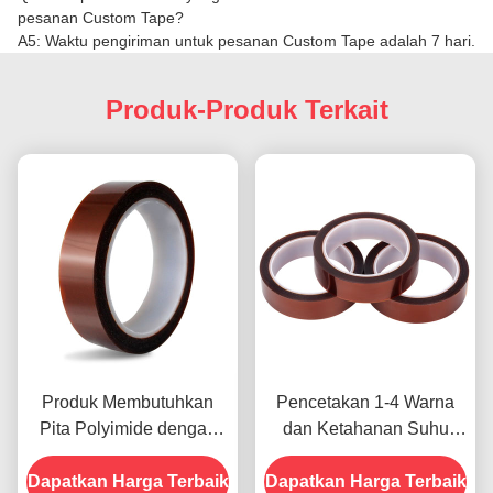
pesanan Custom Tape?
A5: Waktu pengiriman untuk pesanan Custom Tape adalah 7 hari.
Produk-Produk Terkait
Produk Membutuhkan
Pencetakan 1-4 Warna
Pita Polyimide dengan
dan Ketahanan Suhu
Resistensi Tegangan
-10C-80C Metode
Dapatkan Harga Terbaik
1000V
Dapatkan Harga Terbaik
Pembayaran Kartu Kredit