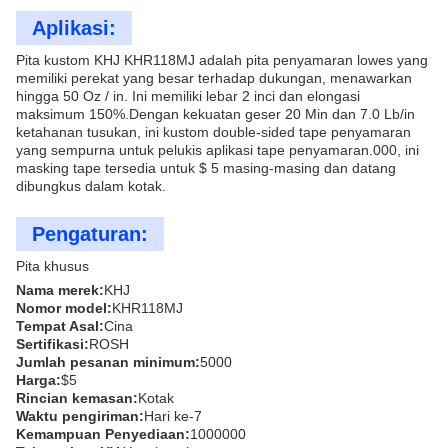
Aplikasi:
Pita kustom KHJ KHR118MJ adalah pita penyamaran lowes yang
memiliki perekat yang besar terhadap dukungan, menawarkan
hingga 50 Oz / in. Ini memiliki lebar 2 inci dan elongasi
maksimum 150%.Dengan kekuatan geser 20 Min dan 7.0 Lb/in
ketahanan tusukan, ini kustom double-sided tape penyamaran
yang sempurna untuk pelukis aplikasi tape penyamaran.000, ini
masking tape tersedia untuk $ 5 masing-masing dan datang
dibungkus dalam kotak.
Pengaturan:
Pita khusus
Nama merek:
KHJ
Nomor model:
KHR118MJ
Tempat Asal:
Cina
Sertifikasi:
ROSH
Jumlah pesanan minimum:
5000
Harga:
$5
Rincian kemasan:
Kotak
Waktu pengiriman:
Hari ke-7
Kemampuan Penyediaan:
1000000