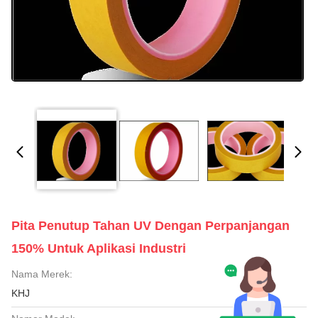
Pita Penutup Tahan UV Dengan Perpanjangan
150% Untuk Aplikasi Industri
Nama Merek:
KHJ