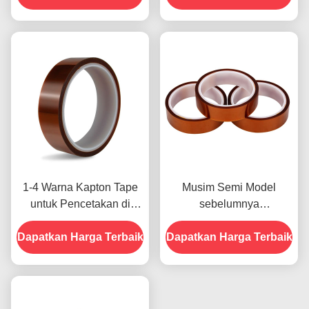
untuk Model Sebelumnya
1-4 Warna Kapton Tape
Musim Semi Model
untuk Pencetakan di
sebelumnya
Bagian Depan
menampilkan Ketahanan
Dapatkan Harga Terbaik
Dapatkan Harga Terbaik
Terhadap Kelembaban
dan Kekuatan Kupas
2.5N/25mm