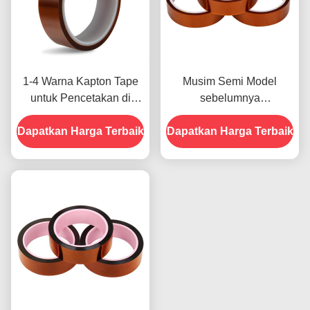
1-4 Warna Kapton Tape
Musim Semi Model
untuk Pencetakan di
sebelumnya
Bagian Depan
menampilkan Ketahanan
Dapatkan Harga Terbaik
Dapatkan Harga Terbaik
Terhadap Kelembaban
dan Kekuatan Kupas
2.5N/25mm