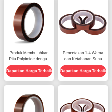
Produk Membutuhkan
Pencetakan 1-4 Warna
Pita Polyimide dengan
dan Ketahanan Suhu
Resistensi Tegangan
-10C-80C Metode
Dapatkan Harga Terbaik
1000V
Dapatkan Harga Terbaik
Pembayaran Kartu Kredit
untuk Model Sebelumnya