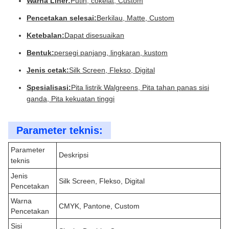
Warna Liner:
Putih, cokelat, Custom
Pencetakan selesai:
Berkilau, Matte, Custom
Ketebalan:
Dapat disesuaikan
Bentuk:
persegi panjang, lingkaran, kustom
Jenis cetak:
Silk Screen, Flekso, Digital
Spesialisasi:
Pita listrik Walgreens, Pita tahan panas sisi
ganda, Pita kekuatan tinggi
Parameter teknis:
Parameter
Deskripsi
teknis
Jenis
Silk Screen, Flekso, Digital
Pencetakan
Warna
CMYK, Pantone, Custom
Pencetakan
Sisi