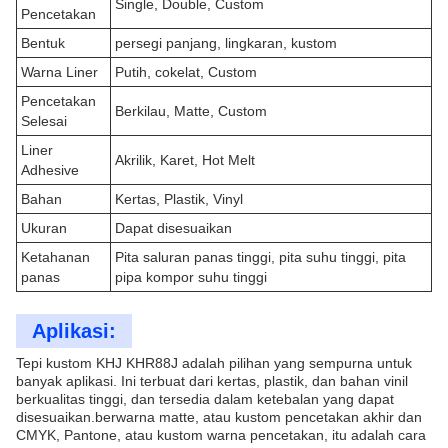
Single, Double, Custom
Pencetakan
Bentuk
persegi panjang, lingkaran, kustom
Warna Liner
Putih, cokelat, Custom
Pencetakan
Berkilau, Matte, Custom
Selesai
Liner
Akrilik, Karet, Hot Melt
Adhesive
Bahan
Kertas, Plastik, Vinyl
Ukuran
Dapat disesuaikan
Ketahanan
Pita saluran panas tinggi, pita suhu tinggi, pita
panas
pipa kompor suhu tinggi
Aplikasi:
Tepi kustom KHJ KHR88J adalah pilihan yang sempurna untuk
banyak aplikasi. Ini terbuat dari kertas, plastik, dan bahan vinil
berkualitas tinggi, dan tersedia dalam ketebalan yang dapat
disesuaikan.berwarna matte, atau kustom pencetakan akhir dan
CMYK, Pantone, atau kustom warna pencetakan, itu adalah cara