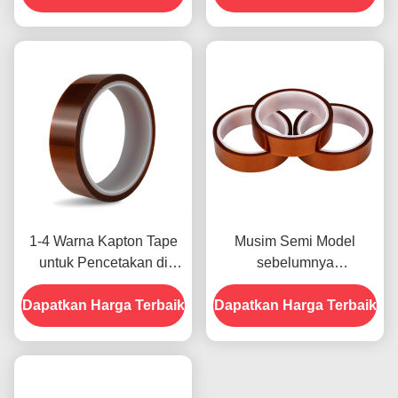
untuk Model Sebelumnya
1-4 Warna Kapton Tape
Musim Semi Model
untuk Pencetakan di
sebelumnya
Bagian Depan
menampilkan Ketahanan
Dapatkan Harga Terbaik
Dapatkan Harga Terbaik
Terhadap Kelembaban
dan Kekuatan Kupas
2.5N/25mm