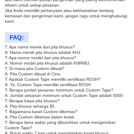
efisien untuk setiap pesanan.
Jika Anda memiliki pertanyaan atau kekhawatiran tentang
kemasan dan pengiriman kami, jangan ragu untuk menghubungi
kami.
FAQ:
T: Apa nama merek dari pita khusus?
A: Nama merek pita khusus adalah KHJ.
T: Apa nomor model dari pita khusus?
A: Nomor model pita khusus adalah KHR88J.
T: Di mana pita Custom dibuat?
A: Pita Custom dibuat di Cina.
T: Apakah Custom Tape memiliki sertifikasi ROSH?
A: Ya, Custom Tape memiliki sertifikasi ROSH.
T: Berapa jumlah pesanan minimum untuk Custom Tape?
A: Jumlah pesanan minimum untuk Custom Tape adalah 5000.
T: Berapa biaya pita khusus?
A: Pita khusus seharga $5.
T: Bagaimana kaset Custom dikemas?
A: Pita Custom dikemas dalam kotak.
T: Berapa lama waktu yang dibutuhkan untuk mengirimkan
Custom Tape?
A: Butuh waktu 7 hari untuk mengirimkan kaset khusus.