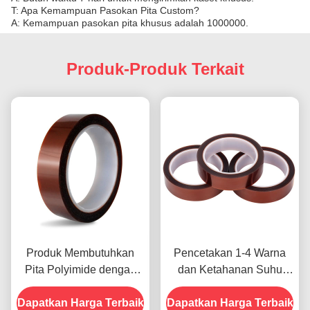
T: Apa Kemampuan Pasokan Pita Custom?
A: Kemampuan pasokan pita khusus adalah 1000000.
Produk-Produk Terkait
Produk Membutuhkan
Pencetakan 1-4 Warna
Pita Polyimide dengan
dan Ketahanan Suhu
Resistensi Tegangan
-10C-80C Metode
Dapatkan Harga Terbaik
1000V
Dapatkan Harga Terbaik
Pembayaran Kartu Kredit