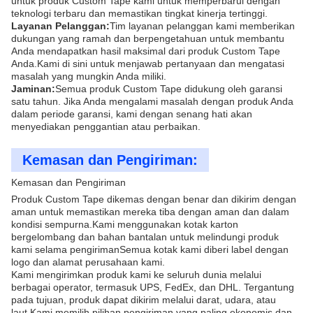
untuk produk Custom Tape kami untuk memperbarui dengan
teknologi terbaru dan memastikan tingkat kinerja tertinggi.
Layanan Pelanggan:
Tim layanan pelanggan kami memberikan
dukungan yang ramah dan berpengetahuan untuk membantu
Anda mendapatkan hasil maksimal dari produk Custom Tape
Anda.Kami di sini untuk menjawab pertanyaan dan mengatasi
masalah yang mungkin Anda miliki.
Jaminan:
Semua produk Custom Tape didukung oleh garansi
satu tahun. Jika Anda mengalami masalah dengan produk Anda
dalam periode garansi, kami dengan senang hati akan
menyediakan penggantian atau perbaikan.
Kemasan dan Pengiriman:
Kemasan dan Pengiriman
Produk Custom Tape dikemas dengan benar dan dikirim dengan
aman untuk memastikan mereka tiba dengan aman dan dalam
kondisi sempurna.Kami menggunakan kotak karton
bergelombang dan bahan bantalan untuk melindungi produk
kami selama pengirimanSemua kotak kami diberi label dengan
logo dan alamat perusahaan kami.
Kami mengirimkan produk kami ke seluruh dunia melalui
berbagai operator, termasuk UPS, FedEx, dan DHL. Tergantung
pada tujuan, produk dapat dikirim melalui darat, udara, atau
laut.Kami memilih pilihan pengiriman yang paling ekonomis dan