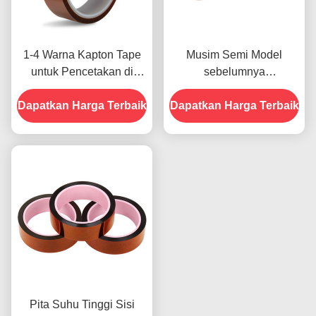
1-4 Warna Kapton Tape
Musim Semi Model
untuk Pencetakan di
sebelumnya
Bagian Depan
menampilkan Ketahanan
Dapatkan Harga Terbaik
Dapatkan Harga Terbaik
Terhadap Kelembaban
dan Kekuatan Kupas
2.5N/25mm
Pita Suhu Tinggi Sisi