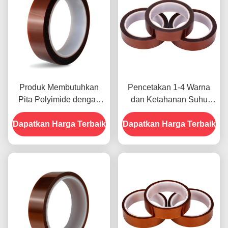
Produk Membutuhkan
Pencetakan 1-4 Warna
Pita Polyimide dengan
dan Ketahanan Suhu
Resistensi Tegangan
-10C-80C Metode
Dapatkan Harga Terbaik
1000V
Dapatkan Harga Terbaik
Pembayaran Kartu Kredit
untuk Model Sebelumnya