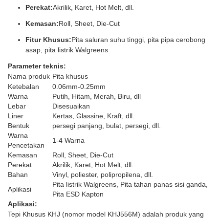
Perekat:
Akrilik, Karet, Hot Melt, dll.
Kemasan:
Roll, Sheet, Die-Cut
Fitur Khusus:
Pita saluran suhu tinggi, pita pipa cerobong
asap, pita listrik Walgreens
Parameter teknis:
Nama produk
Pita khusus
Ketebalan
0.06mm-0.25mm
Warna
Putih, Hitam, Merah, Biru, dll
Lebar
Disesuaikan
Liner
Kertas, Glassine, Kraft, dll.
Bentuk
persegi panjang, bulat, persegi, dll.
Warna
1-4 Warna
Pencetakan
Kemasan
Roll, Sheet, Die-Cut
Perekat
Akrilik, Karet, Hot Melt, dll.
Bahan
Vinyl, poliester, polipropilena, dll.
Pita listrik Walgreens, Pita tahan panas sisi ganda,
Aplikasi
Pita ESD Kapton
Aplikasi:
Tepi Khusus KHJ (nomor model KHJ556M) adalah produk yang