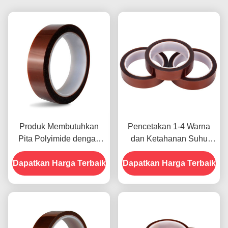
Produk Membutuhkan
Pencetakan 1-4 Warna
Pita Polyimide dengan
dan Ketahanan Suhu
Resistensi Tegangan
-10C-80C Metode
Dapatkan Harga Terbaik
1000V
Dapatkan Harga Terbaik
Pembayaran Kartu Kredit
untuk Model Sebelumnya