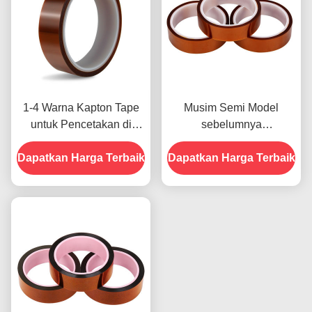
1-4 Warna Kapton Tape
Musim Semi Model
untuk Pencetakan di
sebelumnya
Bagian Depan
menampilkan Ketahanan
Dapatkan Harga Terbaik
Dapatkan Harga Terbaik
Terhadap Kelembaban
dan Kekuatan Kupas
2.5N/25mm