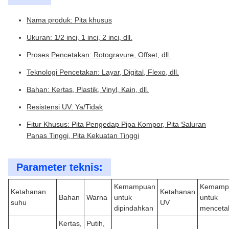
Nama produk: Pita khusus
Ukuran: 1/2 inci, 1 inci, 2 inci, dll.
Proses Pencetakan: Rotogravure, Offset, dll.
Teknologi Pencetakan: Layar, Digital, Flexo, dll.
Bahan: Kertas, Plastik, Vinyl, Kain, dll.
Resistensi UV: Ya/Tidak
Fitur Khusus: Pita Pengedap Pipa Kompor, Pita Saluran
Panas Tinggi, Pita Kekuatan Tinggi
Parameter teknis:
Kemampuan
Kemamp
Ketahanan
Ketahanan
Bahan
Warna
untuk
untuk
suhu
UV
dipindahkan
menceta
Kertas,
Putih,