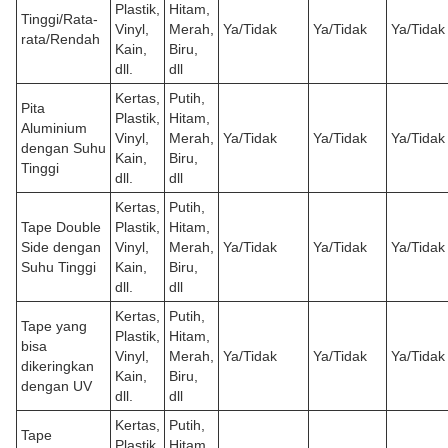
Plastik,
Hitam,
Tinggi/Rata-
Vinyl,
Merah,
Ya/Tidak
Ya/Tidak
Ya/Tidak
rata/Rendah
Kain,
Biru,
dll.
dll
Kertas,
Putih,
Pita
Plastik,
Hitam,
Aluminium
Vinyl,
Merah,
Ya/Tidak
Ya/Tidak
Ya/Tidak
dengan Suhu
Kain,
Biru,
Tinggi
dll.
dll
Kertas,
Putih,
Tape Double
Plastik,
Hitam,
Side dengan
Vinyl,
Merah,
Ya/Tidak
Ya/Tidak
Ya/Tidak
Suhu Tinggi
Kain,
Biru,
dll.
dll
Kertas,
Putih,
Tape yang
Plastik,
Hitam,
bisa
Vinyl,
Merah,
Ya/Tidak
Ya/Tidak
Ya/Tidak
dikeringkan
Kain,
Biru,
dengan UV
dll.
dll
Kertas,
Putih,
Tape
Plastik,
Hitam,