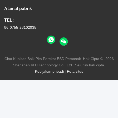
Alamat pabrik
TEL:
86-0755-28102935
Cina Kualitas Baik Pita Perekat ESD Pemasok. Hak Cipta © -2026
Shenzhen KHJ Technology Co., Ltd . Seluruh hak cipta.
Kebijakan pribadi
|
Peta situs