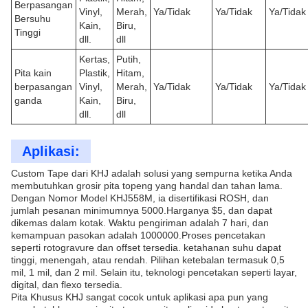
Berpasangan
Vinyl,
Merah,
Ya/Tidak
Ya/Tidak
Ya/Tidak
Bersuhu
Kain,
Biru,
Tinggi
dll.
dll
Kertas,
Putih,
Pita kain
Plastik,
Hitam,
berpasangan
Vinyl,
Merah,
Ya/Tidak
Ya/Tidak
Ya/Tidak
ganda
Kain,
Biru,
dll.
dll
Aplikasi:
Custom Tape dari KHJ adalah solusi yang sempurna ketika Anda
membutuhkan grosir pita topeng yang handal dan tahan lama.
Dengan Nomor Model KHJ558M, ia disertifikasi ROSH, dan
jumlah pesanan minimumnya 5000.Harganya $5, dan dapat
dikemas dalam kotak. Waktu pengiriman adalah 7 hari, dan
kemampuan pasokan adalah 1000000.Proses pencetakan
seperti rotogravure dan offset tersedia. ketahanan suhu dapat
tinggi, menengah, atau rendah. Pilihan ketebalan termasuk 0,5
mil, 1 mil, dan 2 mil. Selain itu, teknologi pencetakan seperti layar,
digital, dan flexo tersedia.
Pita Khusus KHJ sangat cocok untuk aplikasi apa pun yang