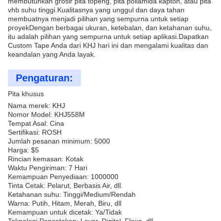
membutuhkan grosir pita topeng, pita poliamida kapton, atau pita
vhb suhu tinggi.Kualitasnya yang unggul dan daya tahan
membuatnya menjadi pilihan yang sempurna untuk setiap
proyekDengan berbagai ukuran, ketebalan, dan ketahanan suhu,
itu adalah pilihan yang sempurna untuk setiap aplikasi.Dapatkan
Custom Tape Anda dari KHJ hari ini dan mengalami kualitas dan
keandalan yang Anda layak.
Pengaturan:
Pita khusus
Nama merek: KHJ
Nomor Model: KHJ558M
Tempat Asal: Cina
Sertifikasi: ROSH
Jumlah pesanan minimum: 5000
Harga: $5
Rincian kemasan: Kotak
Waktu Pengiriman: 7 Hari
Kemampuan Penyediaan: 1000000
Tinta Cetak: Pelarut, Berbasis Air, dll.
Ketahanan suhu: Tinggi/Medium/Rendah
Warna: Putih, Hitam, Merah, Biru, dll
Kemampuan untuk dicetak: Ya/Tidak