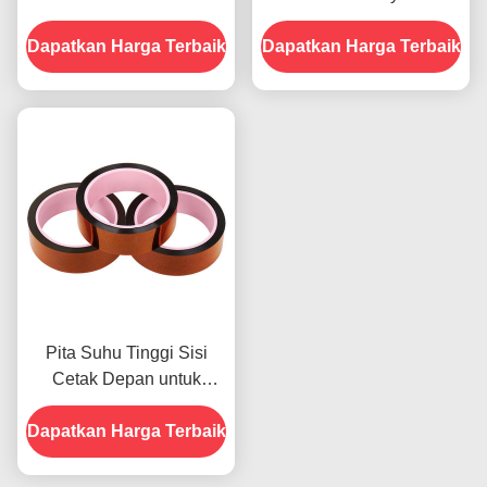
Bagian Depan
menampilkan Ketahanan
Dapatkan Harga Terbaik
Dapatkan Harga Terbaik
Terhadap Kelembaban
dan Kekuatan Kupas
2.5N/25mm
Pita Suhu Tinggi Sisi
Cetak Depan untuk
Produk Dalam Stok
Dapatkan Harga Terbaik