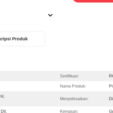
ripsi Produk
Sertifikasi:
R
Nama Produk:
Pi
l, 
Menyelesaikan:
Di
Dll.
Kemasan:
Gu