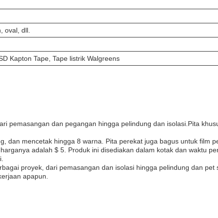
 oval, dll.
SD Kapton Tape, Tape listrik Walgreens
dari pemasangan dan pegangan hingga pelindung dan isolasi.Pita khusu
 dan mencetak hingga 8 warna. Pita perekat juga bagus untuk film pe
 harganya adalah $ 5. Produk ini disediakan dalam kotak dan waktu pe
.
gai proyek, dari pemasangan dan isolasi hingga pelindung dan pet shr
ekerjaan apapun.