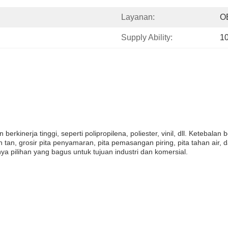
Layanan:
OE
Supply Ability:
1
kinerja tinggi, seperti polipropilena, poliester, vinil, dll. Ketebala
 tan, grosir pita penyamaran, pita pemasangan piring, pita tahan air,
nya pilihan yang bagus untuk tujuan industri dan komersial.