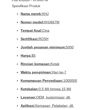
Pita khusus - KHJ667M
Spesifikasi Produk
Nama merek:
KHJ
Nomor model:
KHJ667M
Tempat Asal:
Cina
Sertifikasi:
ROSH
Jumlah pesanan minimum:
5000
Harga:
$5
Rincian kemasan:
Kotak
Waktu pengiriman:
Hari ke-7
Kemampuan Penyediaan:
1000000
Ketebalan:
0.5 Mil hingga 15 Mil
Layanan:
OEM, kustomisasi, dll.
Aplikasi:
Kemasan, Pelabelan, dll.