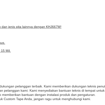
tup dan jenis pita lainnya dengan KHJ667M!
sus.
15 Mil.
 dukungan pelanggan terbaik. Kami memberikan dukungan teknis pen
an pelanggan kami. Kami menyediakan bantuan teknis di tempat un
k memberikan bantuan dengan instalasi produk dan pengaturan.
oduk Custom Tape Anda, jangan ragu untuk menghubungi kami.