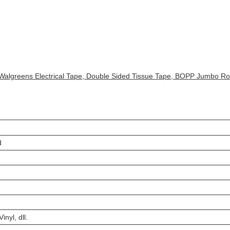
Walgreens Electrical Tape, Double Sided Tissue Tape, BOPP Jumbo Roll,
d
inyl, dll.