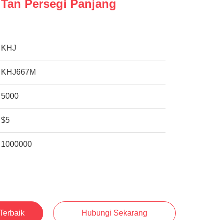
 Tan Persegi Panjang
KHJ
KHJ667M
5000
$5
1000000
Terbaik
Hubungi Sekarang