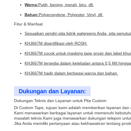
Warna:
Putih, bening, merah, biru, dll.
Bahan:
Polypropylene, Polyester, Vinyl, dll.
Fitur & Manfaat
Sesuaikan sendiri pita listrik walgreens Anda, pita penu
KHJ667M disertifikasi oleh ROSH.
KHJ667M cocok untuk masking tape grosir dan label khu
KHJ667M tersedia dalam ketebalan antara 0,5 Mil hingga 
KHJ667M hadir dalam berbagai warna dan bahan.
Dukungan dan Layanan:
Dukungan Teknis dan Layanan untuk Pita Custom
Di Custom Tape, tujuan kami adalah memberikan layanan dan
Kami menawarkan berbagai layanan untuk memenuhi kebutuh
masalah teknis.Kami juga menawarkan dukungan telepon untu
Jika Anda memiliki pertanyaan atau kekhawatiran tentang pr