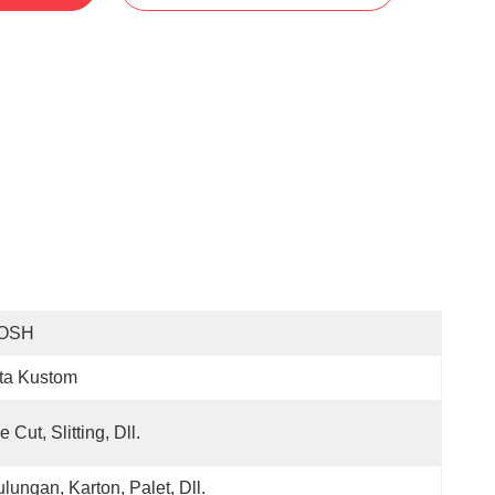
OSH
ta Kustom
e Cut, Slitting, Dll.
lungan, Karton, Palet, Dll.