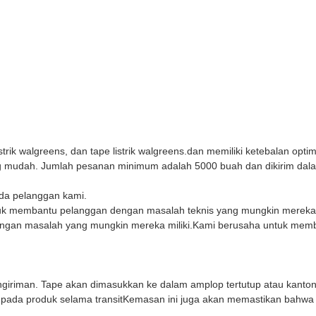
ik walgreens, dan tape listrik walgreens.dan memiliki ketebalan optima
ang mudah. Jumlah pesanan minimum adalah 5000 buah dan dikirim dala
da pelanggan kami.
tuk membantu pelanggan dengan masalah teknis yang mungkin mereka m
ngan masalah yang mungkin mereka miliki.Kami berusaha untuk membe
.
riman. Tape akan dimasukkan ke dalam amplop tertutup atau kanton
ada produk selama transitKemasan ini juga akan memastikan bahwa pr