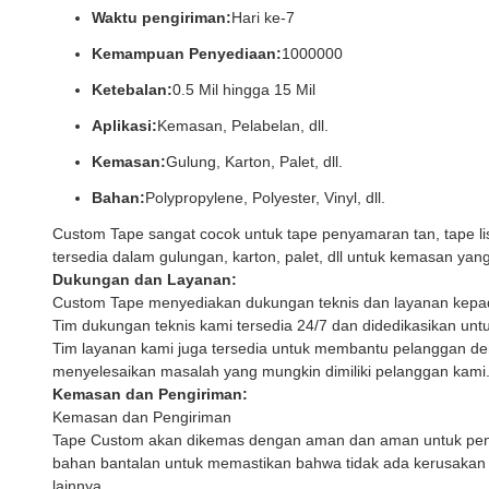
Waktu pengiriman:
Hari ke-7
Kemampuan Penyediaan:
1000000
Ketebalan:
0.5 Mil hingga 15 Mil
Aplikasi:
Kemasan, Pelabelan, dll.
Kemasan:
Gulung, Karton, Palet, dll.
Bahan:
Polypropylene, Polyester, Vinyl, dll.
Custom Tape sangat cocok untuk tape penyamaran tan, tape listr
tersedia dalam gulungan, karton, palet, dll untuk kemasan y
Dukungan dan Layanan:
Custom Tape menyediakan dukungan teknis dan layanan kepa
Tim dukungan teknis kami tersedia 24/7 dan didedikasikan un
Tim layanan kami juga tersedia untuk membantu pelanggan de
menyelesaikan masalah yang mungkin dimiliki pelanggan kami
Kemasan dan Pengiriman:
Kemasan dan Pengiriman
Tape Custom akan dikemas dengan aman dan aman untuk pengi
bahan bantalan untuk memastikan bahwa tidak ada kerusakan p
lainnya.