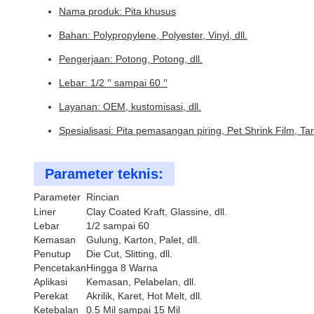
Nama produk: Pita khusus
Bahan: Polypropylene, Polyester, Vinyl, dll.
Pengerjaan: Potong, Potong, dll.
Lebar: 1/2 ′′ sampai 60 ′′
Layanan: OEM, kustomisasi, dll.
Spesialisasi: Pita pemasangan piring, Pet Shrink Film, T
Parameter teknis:
Parameter
Rincian
Liner
Clay Coated Kraft, Glassine, dll.
Lebar
1/2 sampai 60
Kemasan
Gulung, Karton, Palet, dll.
Penutup
Die Cut, Slitting, dll.
Pencetakan
Hingga 8 Warna
Aplikasi
Kemasan, Pelabelan, dll.
Perekat
Akrilik, Karet, Hot Melt, dll.
Ketebalan
0.5 Mil sampai 15 Mil