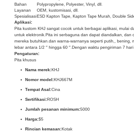
Bahan
Polypropylene, Polyester, Vinyl, dll.
Layanan
OEM, kustomisasi, dll.
Spesialisasi
ESD Kapton Tape, Kapton Tape Murah, Double Sid
Aplikasi:
Pita kustom KHJ sangat cocok untuk berbagai aplikasi, mulai 
untuk elektronik.Pita ini serbaguna dan dapat diandalkan, da
mereka butuhkan.dan warna-warnanya seperti putih,, bening, mera
lebar antara 1/2 ′′ hingga 60 ′′.Dengan waktu pengiriman 7 
Pengaturan:
Pita khusus
Nama merek:
KHJ
Nomor model:
KHJ667M
Tempat Asal:
Cina
Sertifikasi:
ROSH
Jumlah pesanan minimum:
5000
Harga:
$5
Rincian kemasan:
Kotak