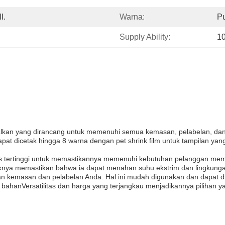
l.
Warna:
Pu
Supply Ability:
1
lkan yang dirancang untuk memenuhi semua kemasan, pelabelan, dan 
dapat dicetak hingga 8 warna dengan pet shrink film untuk tampilan yan
s tertinggi untuk memastikannya memenuhi kebutuhan pelanggan.membua
iknya memastikan bahwa ia dapat menahan suhu ekstrim dan lingkunga
n kemasan dan pelabelan Anda. Hal ini mudah digunakan dan dapat d
bahanVersatilitas dan harga yang terjangkau menjadikannya pilihan y