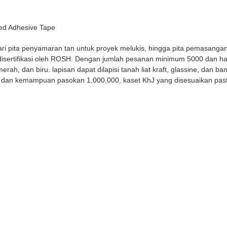
ed Adhesive Tape
dari pita penyamaran tan untuk proyek melukis, hingga pita pemasangan
n disertifikasi oleh ROSH. Dengan jumlah pesanan minimum 5000 dan h
h, dan biru. lapisan dapat dilapisi tanah liat kraft, glassine, dan ban
hari dan kemampuan pasokan 1,000,000, kaset KhJ yang disesuaikan p