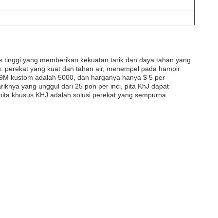
tas tinggi yang memberikan kekuatan tarik dan daya tahan yang
tis. perekat yang kuat dan tahan air, menempel pada hampir
69M kustom adalah 5000, dan harganya hanya $ 5 per
knya yang unggul dari 25 pon per inci, pita KhJ dapat
 pita khusus KHJ adalah solusi perekat yang sempurna.