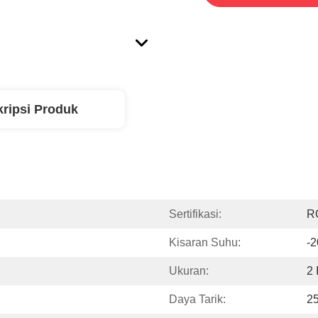
ripsi Produk
Sertifikasi:
R
Kisaran Suhu:
-2
Ukuran:
2 
Daya Tarik:
25