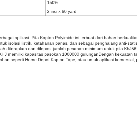
150%
2 inci x 60 yard
bagai aplikasi. Pita Kapton Polyimide ini terbuat dari bahan berkuali
ntuk isolasi listrik, ketahanan panas, dan sebagai penghalang anti-sta
dah diterapkan dan dilepas. jumlah pesanan minimum untuk pita KhJ5
 KHJ memiliki kapasitas pasokan 1000000 gulunganDengan kekuatan tari
mahan.seperti Home Depot Kapton Tape, atau untuk aplikasi komersial,