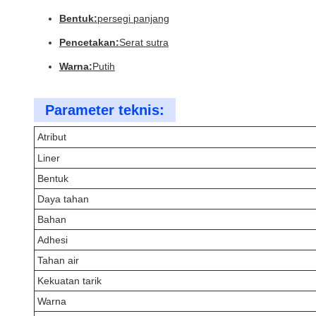
Bentuk:
persegi panjang
Pencetakan:
Serat sutra
Warna:
Putih
Parameter teknis:
Atribut
Liner
Bentuk
Daya tahan
Bahan
Adhesi
Tahan air
Kekuatan tarik
Warna