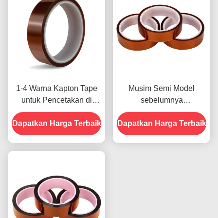
1-4 Warna Kapton Tape
Musim Semi Model
untuk Pencetakan di
sebelumnya
Bagian Depan
menampilkan Ketahanan
Dapatkan Harga Terbaik
Dapatkan Harga Terbaik
Terhadap Kelembaban
dan Kekuatan Kupas
2.5N/25mm