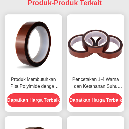
Produk-Produk Terkait
Produk Membutuhkan
Pencetakan 1-4 Warna
Pita Polyimide dengan
dan Ketahanan Suhu
Resistensi Tegangan
-10C-80C Metode
Dapatkan Harga Terbaik
1000V
Dapatkan Harga Terbaik
Pembayaran Kartu Kredit
untuk Model Sebelumnya