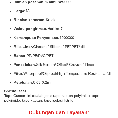
Jumlah pesanan minimum:
5000
Harga:
$5
Rincian kemasan:
Kotak
Waktu pengiriman:
Hari ke-7
Kemampuan Penyediaan:
1000000
Rilis Liner:
Glassine/ Silicone/ PE/ PET/ dll.
Bahan:
PP/PE/PVC/PET
Pencetakan:
Silk Screen/ Offset/ Gravure/ Flexo
Fitur:
Waterproof/Oilproof/High Temperature Resistance/dll.
Ketebalan:
0.03-0.2mm
Spesialisasi
Tape Custom ini adalah jenis tape kapton polyimide, tape
polyimide, tape kaptan, tape isolasi listrik.
Dukungan dan Layanan: