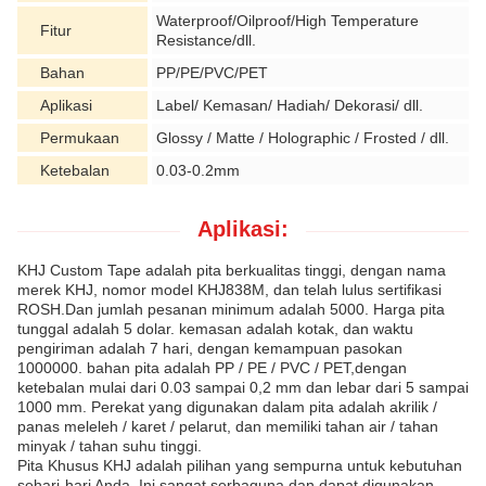
Waterproof/Oilproof/High Temperature
Fitur
Resistance/dll.
Bahan
PP/PE/PVC/PET
Aplikasi
Label/ Kemasan/ Hadiah/ Dekorasi/ dll.
Permukaan
Glossy / Matte / Holographic / Frosted / dll.
Ketebalan
0.03-0.2mm
Aplikasi:
KHJ Custom Tape adalah pita berkualitas tinggi, dengan nama
merek KHJ, nomor model KHJ838M, dan telah lulus sertifikasi
ROSH.Dan jumlah pesanan minimum adalah 5000. Harga pita
tunggal adalah 5 dolar. kemasan adalah kotak, dan waktu
pengiriman adalah 7 hari, dengan kemampuan pasokan
1000000. bahan pita adalah PP / PE / PVC / PET,dengan
ketebalan mulai dari 0.03 sampai 0,2 mm dan lebar dari 5 sampai
1000 mm. Perekat yang digunakan dalam pita adalah akrilik /
panas meleleh / karet / pelarut, dan memiliki tahan air / tahan
minyak / tahan suhu tinggi.
Pita Khusus KHJ adalah pilihan yang sempurna untuk kebutuhan
sehari-hari Anda. Ini sangat serbaguna dan dapat digunakan