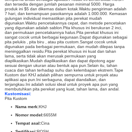
dan tersedia dengan jumlah pesanan minimal 5000. Harga
produk ini $5 dan dikemas dalam kotak.Waktu pengiriman adalah
7 hari, dan kemampuan pasokannya adalah 1.000.000. Kemasan
gulungan individual memastikan pita perekat mudah
digunakan.Waktu pencetakannya cepat, dan metode pencetakan
yang digunakan adalah sablon.Pita khusus ini berukuran 2 inci,
dan permukaan pencetakannya halus.Pita perekat khusus ini
sangat cocok untuk berbagai kegunaan.Dapat digunakan sebagai
pita pelukis , pita biru , atau pita custom.Sangat cocok untuk
digunakan pada berbagai permukaan, dan mudah dilepas tanpa
meninggalkan residu.Pita perekat khusus ini kuat dan tahan
lama, serta tidak akan merusak permukaan yang
diaplikasikan.Mudah diaplikasikan dan dapat dipotong agar
sesuai dengan ukuran atau bentuk apa pun.Selain itu, tahan
cuaca dan tahan terhadap suhu dan kelembapan ekstrem.Tape
Kustom dari KHJ adalah pilihan sempurna untuk proyek atau
aplikasi apa pun.Ini serbaguna, dapat diandalkan, dan
terjangkau.Ini adalah solusi ideal untuk proyek apa pun yang
membutuhkan pita perekat yang kuat, tahan lama, dan andal.
Kustomisasi:
Pita Kustom
Nama merk:
KHJ
Nomor model:
6655M
Tempat asal:
Cina
Sertifikasi:
ROSH