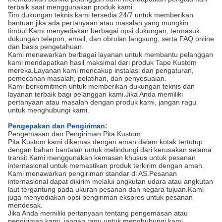
terbaik saat menggunakan produk kami.
Tim dukungan teknis kami tersedia 24/7 untuk memberikan
bantuan jika ada pertanyaan atau masalah yang mungkin
timbul.Kami menyediakan berbagai opsi dukungan, termasuk
dukungan telepon, email, dan obrolan langsung, serta FAQ online
dan basis pengetahuan.
Kami menawarkan berbagai layanan untuk membantu pelanggan
kami mendapatkan hasil maksimal dari produk Tape Kustom
mereka.Layanan kami mencakup instalasi dan pengaturan,
pemecahan masalah, pelatihan, dan penyesuaian.
Kami berkomitmen untuk memberikan dukungan teknis dan
layanan terbaik bagi pelanggan kami.Jika Anda memiliki
pertanyaan atau masalah dengan produk kami, jangan ragu
untuk menghubungi kami.
Pengepakan dan Pengiriman:
Pengemasan dan Pengiriman Pita Kustom
Pita Kustom kami dikemas dengan aman dalam kotak tertutup
dengan bahan bantalan untuk melindungi dari kerusakan selama
transit.Kami menggunakan kemasan khusus untuk pesanan
internasional untuk memastikan produk terkirim dengan aman.
Kami menawarkan pengiriman standar di AS.Pesanan
internasional dapat dikirim melalui angkutan udara atau angkutan
laut tergantung pada ukuran pesanan dan negara tujuan.Kami
juga menyediakan opsi pengiriman ekspres untuk pesanan
mendesak.
Jika Anda memiliki pertanyaan tentang pengemasan atau
pengiriman kami, jangan ragu untuk menghubungi kami.