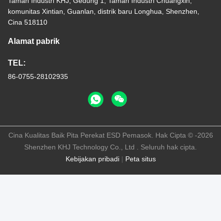
Taman Industri KHJ, Gedung 1, Taman Industri Chuangxin,
komunitas Xintian, Guanlan, distrik baru Longhua, Shenzhen,
Cina 518110
Alamat pabrik
TEL:
86-0755-28102935
Cina Kualitas Baik Pita Perekat ESD Pemasok. Hak Cipta © -2026
Shenzhen KHJ Technology Co., Ltd . Seluruh hak cipta.
Kebijakan pribadi
|
Peta situs