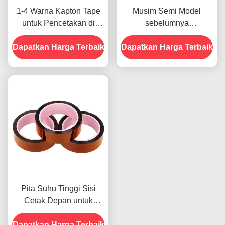
1-4 Warna Kapton Tape
Musim Semi Model
untuk Pencetakan di
sebelumnya
Bagian Depan
menampilkan Ketahanan
Dapatkan Harga Terbaik
Dapatkan Harga Terbaik
Terhadap Kelembaban
dan Kekuatan Kupas
2.5N/25mm
Pita Suhu Tinggi Sisi
Cetak Depan untuk
Produk Dalam Stok
Dapatkan Harga Terbaik