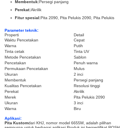
Membentuk:
Persegi panjang
Perekat:
Akrilik
Fitur spesial:
Pita 2090, Pita Pelukis 2090, Pita Pelukis
Parameter teknik:
Properti
Detail
Waktu Pencetakan
Cepat
Warna
Putih
Tinta cetak
Tinta UV
Metode Pencetakan
Sablon
Pencetakan
Penuh warna
Permukaan Pencetakan
Mulus
Ukuran
2 inci
Membentuk
Persegi panjang
Kualitas Pencetakan
Resolusi tinggi
Perekat
Akrilik
Merek
Pita Pelukis 2090
Ukuran
3 inci
Warna
Biru
Aplikasi:
Pita Kustom
dari KHJ, nomor model 6655M, adalah pilihan
sempurna untuk berbagai aplikasi.Produk ini bersertifikat ROSH