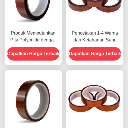
Produk Membutuhkan
Pencetakan 1-4 Warna
Pita Polyimide dengan
dan Ketahanan Suhu
Resistensi Tegangan
-10C-80C Metode
Dapatkan Harga Terbaik
1000V
Dapatkan Harga Terbaik
Pembayaran Kartu Kredit
untuk Model Sebelumnya