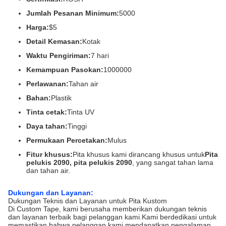
Jumlah Pesanan Minimum:
5000
Harga:
$5
Detail Kemasan:
Kotak
Waktu Pengiriman:
7 hari
Kemampuan Pasokan:
1000000
Perlawanan:
Tahan air
Bahan:
Plastik
Tinta cetak:
Tinta UV
Daya tahan:
Tinggi
Permukaan Percetakan:
Mulus
Fitur khusus:
Pita khusus kami dirancang khusus untuk
Pita
pelukis 2090, pita pelukis 2090
, yang sangat tahan lama
dan tahan air.
Dukungan dan Layanan:
Dukungan Teknis dan Layanan untuk Pita Kustom
Di Custom Tape, kami berusaha memberikan dukungan teknis
dan layanan terbaik bagi pelanggan kami.Kami berdedikasi untuk
memastikan bahwa pelanggan kami mendapatkan pengalaman