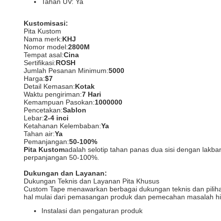
Tahan UV: Ya
Kustomisasi:
Pita Kustom
Nama merk:
KHJ
Nomor model:
2800M
Tempat asal:
Cina
Sertifikasi:
ROSH
Jumlah Pesanan Minimum:
5000
Harga:
$7
Detail Kemasan:
Kotak
Waktu pengiriman:
7 Hari
Kemampuan Pasokan:
1000000
Pencetakan:
Sablon
Lebar:
2-4 inci
Ketahanan Kelembaban:
Ya
Tahan air:
Ya
Pemanjangan:
50-100%
Pita Kustom
adalah selotip tahan panas dua sisi dengan lakba
perpanjangan 50-100%.
Dukungan dan Layanan:
Dukungan Teknis dan Layanan Pita Khusus
Custom Tape menawarkan berbagai dukungan teknis dan pili
hal mulai dari pemasangan produk dan pemecahan masalah hin
Instalasi dan pengaturan produk